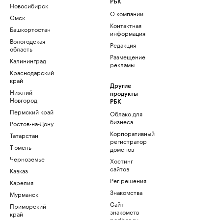
РБК
Новосибирск
О компании
Омск
Контактная
Башкортостан
информация
Вологодская
Редакция
область
Размещение
Калининград
рекламы
Краснодарский
край
Другие
Нижний
продукты
Новгород
РБК
Пермский край
Облако для
бизнеса
Ростов-на-Дону
Корпоративный
Татарстан
регистратор
Тюмень
доменов
Черноземье
Хостинг
сайтов
Кавказ
Рег.решения
Карелия
Знакомства
Мурманск
Сайт
Приморский
знакомств
край
podbor.ru