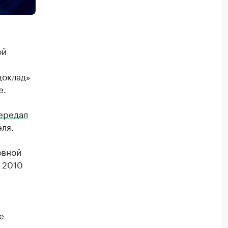
ой
доклад»
е.
ередал
ля.
овной
 2010
е