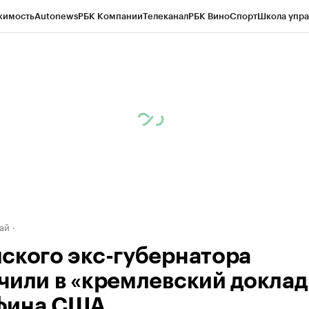
жимость
Autonews
РБК Компании
Телеканал
РБК Вино
Спорт
Школа упра
д
Стиль
Крипто
РБК Бизнес-среда
Дискуссионный клуб
Исследования
К
рагентов
Политика
Экономика
Бизнес
Технологии и медиа
Финансы
Рын
ай
ского экс-губернатора
чили в «кремлевский доклад
фина США