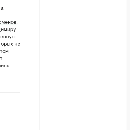
ев
.
есменов
,
димиру
ченную
торых не
этом
т
риск