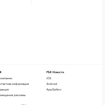
К
РБК Новости
компании
iOS
нтактная информация
Android
дакция
AppGallery
змещение рекламы