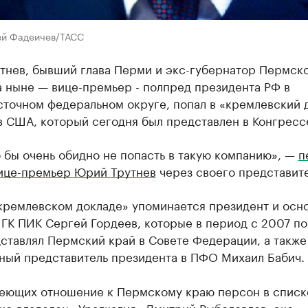
ей Фадеичев/ТАСС
тнев, бывший глава Перми и экс-губернатор Пермск
а ныне — вице-премьер - полпред президента РФ в
сточном федеральном округе, попал в «кремлевский 
 США, который сегодня был представлен в Конгресс
 бы очень обидно не попасть в такую компанию», —
п
ице-премьер Юрий Трутнев
через своего представите
«кремлевском докладе» упоминается президент и осн
ГК ПИК Сергей Гордеев, которые в период с 2007 по
ставлял Пермский край в Совете Федерации, а также
ный представитель президента в ПФО Михаил Бабич.
еющих отношение к Пермскому краю персон в списк
экс-владелец «Уралкалия»
Дмитрий Рыболовлев
, экс-