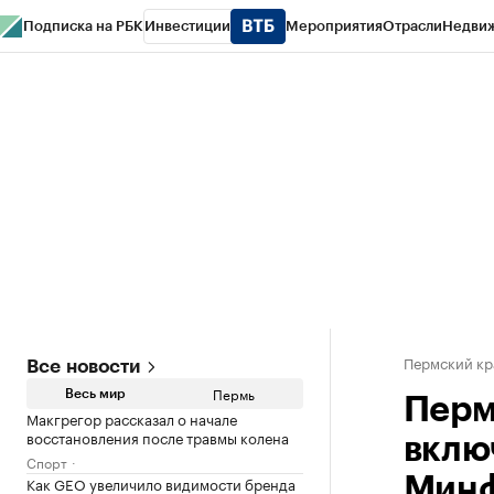
Подписка на РБК
Инвестиции
Мероприятия
Отрасли
Недви
РБК Курсы
РБК Life
Тренды
Визионеры
Национальные проекты
Горо
Спецпроекты СПб
Конференции СПб
Спецпроекты
Проверка конт
Пермский кр
Все новости
Пермь
Весь мир
Перм
Макгрегор рассказал о начале
восстановления после травмы колена
вклю
Спорт
Как GEO увеличило видимости бренда
Мин