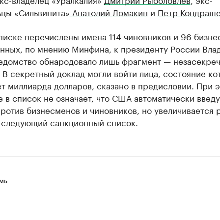
ьцы «Сильвинита»
Анатолий Ломакин
и
Петр Кондраш
списке перечислены имена
114 чиновников и 96 бизн
нных, по мнению Минфина, к президенту России Вла
Ведомство обнародовало лишь фрагмент — незасекре
. В секретный доклад могли войти лица, состояние ко
т миллиарда долларов, сказано в предисловии. При 
 в список не означает, что США автоматически введу
ротив бизнесменов и чиновников, но увеличивается 
в следующий санкционный список.
мь