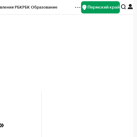
Пермский край
вления РБК
РБК Образование
редитные рейтинги
Франшизы
Газета
ок наличной валюты
»