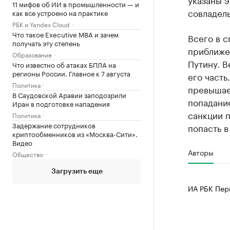
11 мифов об ИИ в промышленности — и
совладел
как все устроено на практике
РБК и Yandex Cloud
Что такое Executive MBA и зачем
Всего в 
получать эту степень
приближе
Образование
Путину. 
Что известно об атаках БПЛА на
регионы России. Главное к 7 августа
его часть
Политика
превышае
В Саудовской Аравии заподозрили
попадание
Иран в подготовке нападения
санкции п
Политика
Задержание сотрудников
попасть 
криптообменников из «Москва-Сити».
Видео
Авторы
Общество
Загрузить еще
ИА РБК Пер