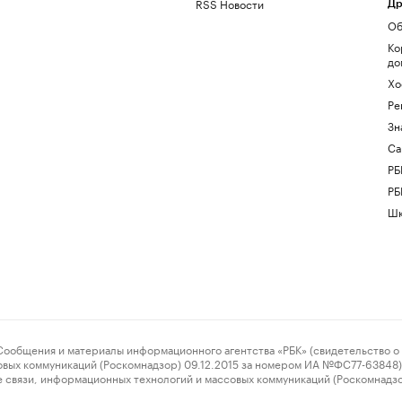
RSS Новости
Др
Об
Ко
до
Хо
Ре
Зн
Са
РБ
РБ
Шк
ения и материалы информационного агентства «РБК» (свидетельство о 
овых коммуникаций (Роскомнадзор) 09.12.2015 за номером ИА №ФС77-63848) 
 связи, информационных технологий и массовых коммуникаций (Роскомнадз