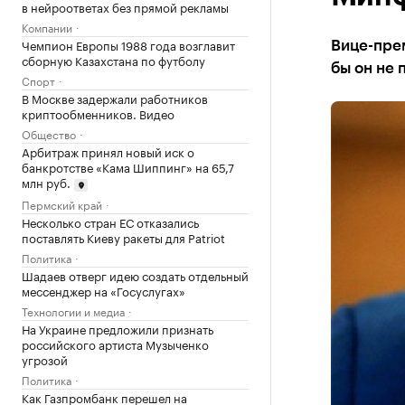
в нейроответах без прямой рекламы
Компании
Чемпион Европы 1988 года возглавит
Вице-прем
сборную Казахстана по футболу
бы он не 
Спорт
В Москве задержали работников
криптообменников. Видео
Общество
Арбитраж принял новый иск о
банкротстве «Кама Шиппинг» на 65,7
млн руб.
Пермский край
Несколько стран ЕС отказались
поставлять Киеву ракеты для Patriot
Политика
Шадаев отверг идею создать отдельный
мессенджер на «Госуслугах»
Технологии и медиа
На Украине предложили признать
российского артиста Музыченко
угрозой
Политика
Как Газпромбанк перешел на