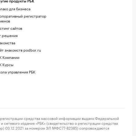
угие продукты РБК
лако для бизнеса
рпоративный регистратор
менов
стинг сайтов
г.решения
акомства
йт знакомств podbor.ru
К Компании
К Курсы
ола управления РБК
регистрации средства массовой информации выдано Федеральной
и сетевого издания «РБК» (свидетельство о регистрации средства
ор) 03.12.2021 за номером ЭЛ №ФС77-82385) сопровождаются