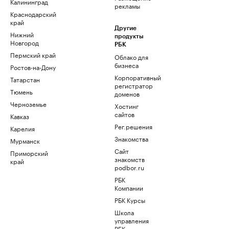
Калининград
рекламы
Краснодарский
край
Другие
Нижний
продукты
Новгород
РБК
Пермский край
Облако для
бизнеса
Ростов-на-Дону
Корпоративный
Татарстан
регистратор
Тюмень
доменов
Черноземье
Хостинг
сайтов
Кавказ
Рег.решения
Карелия
Знакомства
Мурманск
Сайт
Приморский
знакомств
край
podbor.ru
РБК
Компании
РБК Курсы
Школа
управления
РБК