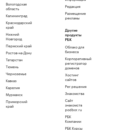
Вологодская
Редакция
область
Размещение
Калининград
рекламы
Краснодарский
край
Другие
Нижний
продукты
Новгород
РБК
Пермский край
Облако для
бизнеса
Ростов-на-Дону
Корпоративный
Татарстан
регистратор
Тюмень
доменов
Черноземье
Хостинг
сайтов
Кавказ
Рег.решения
Карелия
Знакомства
Мурманск
Сайт
Приморский
знакомств
край
podbor.ru
РБК
Компании
РБК Курсы