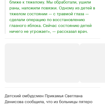
ближе к тяжелому. Мы обработали, ушили
раны, наложили повязки. Одному из детей в
тяжелом состоянии — с травмой глаза —
сделали операцию по восстановлению
глазного яблока. Сейчас состоянию детей
ничего не угрожает», — рассказал врач.
Детский омбудсмен Прикамья Светлана
РБК Компании
РБК Компании
Денисова сообщила, что из больницы пятеро
Крупнейшие производители и
Страховые к