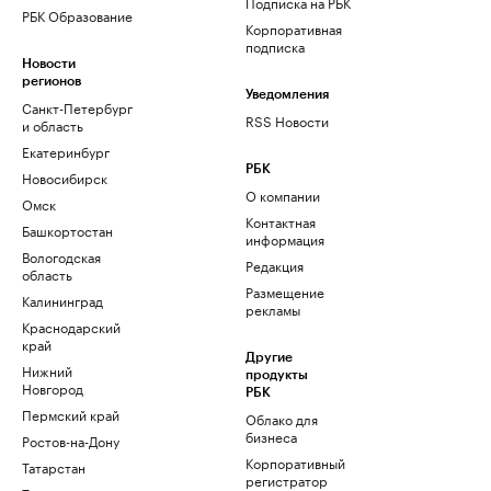
Подписка на РБК
РБК Образование
Корпоративная
подписка
Новости
регионов
Уведомления
Санкт-Петербург
RSS Новости
и область
Екатеринбург
РБК
Новосибирск
О компании
Омск
Контактная
Башкортостан
информация
Вологодская
Редакция
область
Размещение
Калининград
рекламы
Краснодарский
край
Другие
Нижний
продукты
Новгород
РБК
Пермский край
Облако для
бизнеса
Ростов-на-Дону
Корпоративный
Татарстан
регистратор