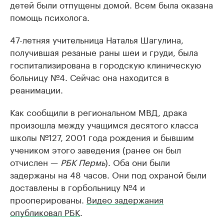
детей были отпущены домой. Всем была оказана
продавцы медийной продукции
присутствую
помощь психолога.
Ознакомьтесь с информацией в каталоге
Посмотрите в ката
47-летняя учительница Наталья Шагулина,
получившая резаные раны шеи и груди, была
госпитализирована в городскую клиническую
больницу №4. Сейчас она находится в
реанимации.
Как сообщили в региональном МВД, драка
произошла между учащимся десятого класса
школы №127, 2001 года рождения и бывшим
учеником этого заведения (ранее он был
отчислен —
РБК Пермь
). Оба они были
задержаны на 48 часов. Они под охраной были
доставлены в горбольницу №4 и
прооперированы.
Видео задержания
опубликовал РБК
.