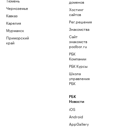
Тюмень
доменов
Черноземье
Хостинг
сайтов
Кавказ
Рег.решения
Карелия
Знакомства
Мурманск
Сайт
Приморский
знакомств
край
podbor.ru
РБК
Компании
РБК Курсы
Школа
управления
РБК
РБК
Новости
iOS
Android
AppGallery