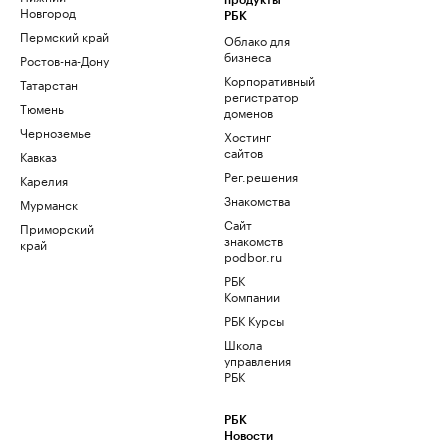
продукты
Новгород
РБК
Пермский край
Облако для
бизнеса
Ростов-на-Дону
Корпоративный
Татарстан
регистратор
Тюмень
доменов
Черноземье
Хостинг
сайтов
Кавказ
Рег.решения
Карелия
Знакомства
Мурманск
Сайт
Приморский
знакомств
край
podbor.ru
РБК
Компании
РБК Курсы
Школа
управления
РБК
РБК
Новости