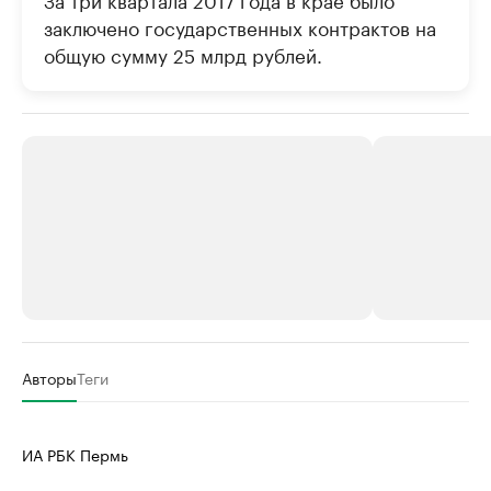
заключено государственных контрактов на
общую сумму 25 млрд рублей.
РБК Компании
РБК Компании
Авторы
Теги
Крупные организации в
Крупнейшие
нефтегазовой промышленности
недвижимос
ИА РБК Пермь
Найдите и проверьте данные в каталоге
Посмотрите данные