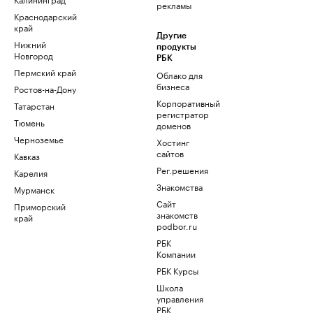
рекламы
Краснодарский
край
Другие
Нижний
продукты
Новгород
РБК
Пермский край
Облако для
бизнеса
Ростов-на-Дону
Корпоративный
Татарстан
регистратор
Тюмень
доменов
Черноземье
Хостинг
сайтов
Кавказ
Рег.решения
Карелия
Знакомства
Мурманск
Сайт
Приморский
знакомств
край
podbor.ru
РБК
Компании
РБК Курсы
Школа
управления
РБК