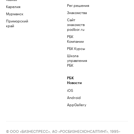
Рег.решения
Карелия
Знакомства
Мурманск
Сайт
Приморский
знакомств
край
podbor.ru
РБК
Компании
РБК Курсы
Школа
управления
РБК
РБК
Новости
iOS
Android
AppGallery
© ООО «БИЗНЕСПРЕСС», АО «РОСБИЗНЕСКОНСАЛТИНГ», 1995–