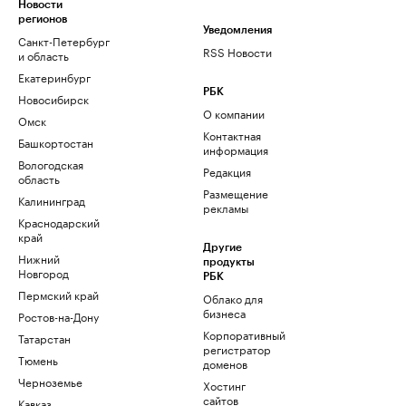
Новости
регионов
Уведомления
Санкт-Петербург
RSS Новости
и область
Екатеринбург
РБК
Новосибирск
О компании
Омск
Контактная
Башкортостан
информация
Вологодская
Редакция
область
Размещение
Калининград
рекламы
Краснодарский
край
Другие
Нижний
продукты
Новгород
РБК
Пермский край
Облако для
бизнеса
Ростов-на-Дону
Корпоративный
Татарстан
регистратор
Тюмень
доменов
Черноземье
Хостинг
сайтов
Кавказ