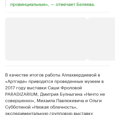
провинциальные», — отмечает Беляева.
В качестве итогов работы Аллахвердиевой в
РБК Компании
РБК Компании
«Артгиде» приводятся проведенные музеем в
Крупные организации в
Крупнейшие
2017 году выставки Саши Фроловой
нефтегазовой промышленности
недвижимос
PARADIZARIUM, Дмитрия Булныгина «Ничто не
Найдите и проверьте данные в каталоге
Посмотрите данные
совершенно», Михаила Павлюкевича и Ольги
Субботиной «Низкая облачность»,
экспериментальную групповую выставку