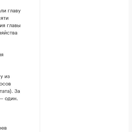
ли главу
пяти
ия главы
зяйства
ия
у из
осов
ата). За
— один.
еев