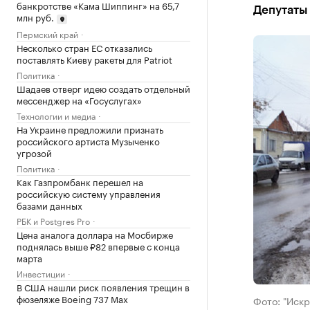
банкротстве «Кама Шиппинг» на 65,7
Депутаты 
млн руб.
Пермский край
Несколько стран ЕС отказались
поставлять Киеву ракеты для Patriot
Политика
Шадаев отверг идею создать отдельный
мессенджер на «Госуслугах»
Технологии и медиа
На Украине предложили признать
российского артиста Музыченко
угрозой
Политика
Как Газпромбанк перешел на
российскую систему управления
базами данных
РБК и Postgres Pro
Цена аналога доллара на Мосбирже
поднялась выше ₽82 впервые с конца
марта
Инвестиции
В США нашли риск появления трещин в
фюзеляже Boeing 737 Max
Фото: "Искр