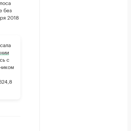
олоса
е без
аря 2018
исала
ении
сь с
жником
324,8