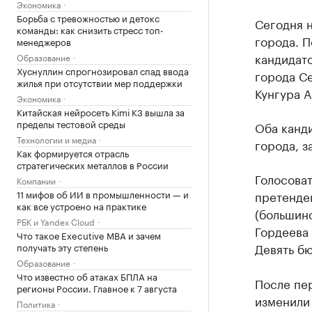
Экономика
Борьба с тревожностью и детокс
Сегодня н
команды: как снизить стресс топ-
города. П
менеджеров
кандидат
Образование
Хуснуллин спрогнозировал спад ввода
города Се
жилья при отсутствии мер поддержки
Кунгура А
Экономика
Китайская нейросеть Kimi K3 вышла за
пределы тестовой среды
Оба канд
Технологии и медиа
города, з
Как формируется отрасль
стратегических металлов в России
Голосоват
Компании
11 мифов об ИИ в промышленности — и
претенден
как все устроено на практике
(большинс
РБК и Yandex Cloud
Гордеева 
Что такое Executive MBA и зачем
Девять б
получать эту степень
Образование
Что известно об атаках БПЛА на
После пер
регионы России. Главное к 7 августа
изменили
Политика