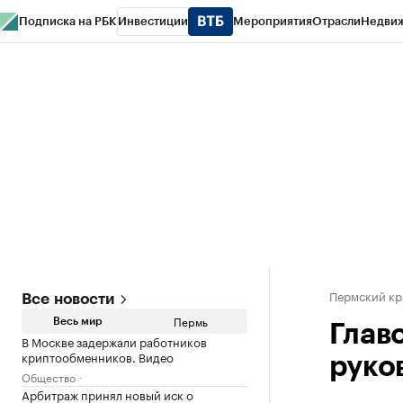
Подписка на РБК
Инвестиции
Мероприятия
Отрасли
Недви
РБК Курсы
РБК Life
Тренды
Визионеры
Национальные проекты
Горо
Спецпроекты СПб
Конференции СПб
Спецпроекты
Проверка конт
Пермский кр
Все новости
Пермь
Весь мир
Главо
В Москве задержали работников
криптообменников. Видео
руко
Общество
Арбитраж принял новый иск о