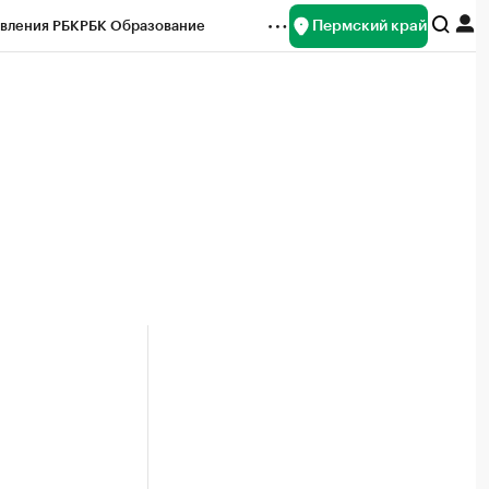
Пермский край
вления РБК
РБК Образование
редитные рейтинги
Франшизы
Газета
ок наличной валюты