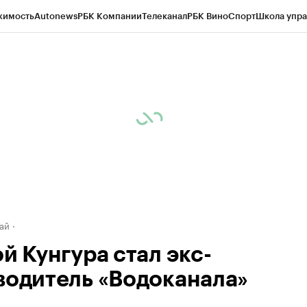
жимость
Autonews
РБК Компании
Телеканал
РБК Вино
Спорт
Школа упра
д
Стиль
Крипто
РБК Бизнес-среда
Дискуссионный клуб
Исследования
К
рагентов
Политика
Экономика
Бизнес
Технологии и медиа
Финансы
Рын
ай
й Кунгура стал экс-
водитель «Водоканала»