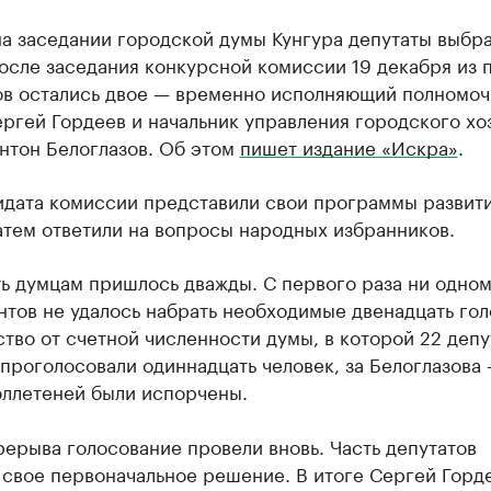
а заседании городской думы Кунгура депутаты выбра
осле заседания конкурсной комиссии 19 декабря из 
ов остались двое — временно исполняющий полномоч
ргей Гордеев и начальник управления городского хо
нтон Белоглазов. Об этом
пишет издание «Искра»
.
идата комиссии представили свои программы развит
атем ответили на вопросы народных избранников.
ь думцам пришлось дважды. С первого раза ни одном
тов не удалось набрать необходимые двенадцать гол
тво от счетной численности думы, в которой 22 депут
проголосовали одиннадцать человек, за Белоглазова 
юллетеней были испорчены.
ерыва голосование провели вновь. Часть депутатов
 свое первоначальное решение. В итоге Сергей Горд