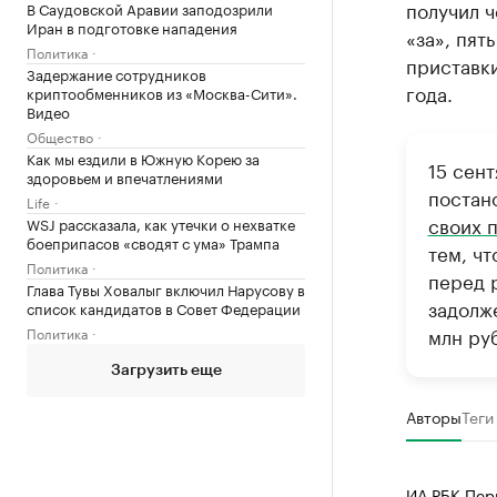
получил ч
В Саудовской Аравии заподозрили
Иран в подготовке нападения
«за», пят
Политика
приставки
Задержание сотрудников
года.
криптообменников из «Москва-Сити».
Видео
Общество
Как мы ездили в Южную Корею за
15 сен
здоровьем и впечатлениями
постан
Life
своих 
WSJ рассказала, как утечки о нехватке
боеприпасов «сводят с ума» Трампа
тем, ч
Политика
перед 
Глава Тувы Ховалыг включил Нарусову в
задолж
список кандидатов в Совет Федерации
млн ру
Политика
Загрузить еще
Авторы
Теги
ИА РБК Пер