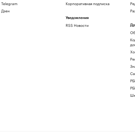
Telegram
Корпоративная подписка
Ре
Дзен
Ра
Уведомления
RSS Новости
Др
Об
Ко
до
Хо
Ре
Зн
Са
РБ
РБ
Шк