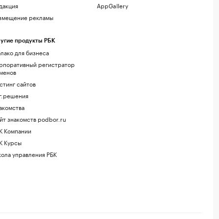
дакция
AppGallery
змещение рекламы
угие продукты РБК
лако для бизнеса
рпоративный регистратор
менов
стинг сайтов
г.решения
акомства
йт знакомств podbor.ru
К Компании
К Курсы
ола управления РБК