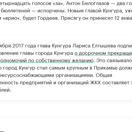
етырнадцать голосов «за», Антон Белоглазов — два г
ь бюллетеней — испорчены. Новым главой Кунгура, уж
 «врио», будет Гордеев. Присягу он принесет 12 янв
тября 2017 года глава Кунгура Лариса Елтышева подп
овление главы города Кунгура
о досрочном прекращ
полномочий по собственному желанию
. Это связывало
то город Кунгур стал самым крупным в Прикамье дол
ресурсоснабжающими организациями. Общая
енность предприятий и организаций ЖКХ составляет 
блей.
мь