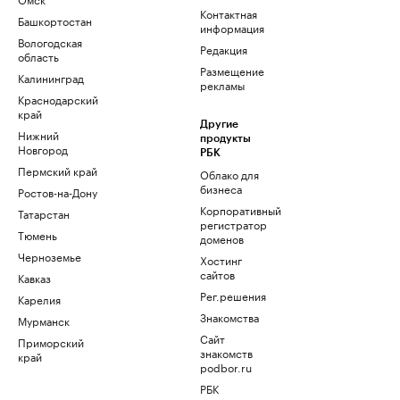
Контактная
Башкортостан
информация
Вологодская
Редакция
область
Размещение
Калининград
рекламы
Краснодарский
край
Другие
Нижний
продукты
Новгород
РБК
Пермский край
Облако для
бизнеса
Ростов-на-Дону
Корпоративный
Татарстан
регистратор
Тюмень
доменов
Черноземье
Хостинг
сайтов
Кавказ
Рег.решения
Карелия
Знакомства
Мурманск
Сайт
Приморский
знакомств
край
podbor.ru
РБК