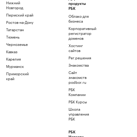
Нижний
продукты
Новгород
РБК
Пермский край
Облако для
бизнеса
Ростов-на-Дону
Корпоративный
Татарстан
регистратор
Тюмень
доменов
Черноземье
Хостинг
сайтов
Кавказ
Рег.решения
Карелия
Знакомства
Мурманск
Сайт
Приморский
знакомств
край
podbor.ru
РБК
Компании
РБК Курсы
Школа
управления
РБК
РБК