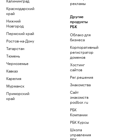
Калининград
рекламы
Краснодарский
край
Другие
Нижний
продукты
Новгород
РБК
Пермский край
Облако для
бизнеса
Ростов-на-Дону
Корпоративный
Татарстан
регистратор
Тюмень
доменов
Черноземье
Хостинг
сайтов
Кавказ
Рег.решения
Карелия
Знакомства
Мурманск
Сайт
Приморский
знакомств
край
podbor.ru
РБК
Компании
РБК Курсы
Школа
управления
РБК