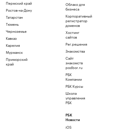
Пермский край
Облако для
бизнеса
Ростов-на-Дону
Корпоративный
Татарстан
регистратор
Тюмень
доменов
Черноземье
Хостинг
сайтов
Кавказ
Рег.решения
Карелия
Знакомства
Мурманск
Сайт
Приморский
знакомств
край
podbor.ru
РБК
Компании
РБК Курсы
Школа
управления
РБК
РБК
Новости
iOS