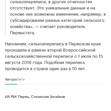
сельхозпереписи, в других отчетностях
Крупные организации в
Крупнейшие
отсутствует. Это уникальные данные и на
нефтегазовой промышленности
недвижимос
основе них возможны изменения, например, в
Найдите и проверьте данные в каталоге
Посмотрите данные
субсидировании разных категорий сельского
хозяйства», — считает руководитель
Пермьстата.
Напомним, сельхозперепись в Пермском крае
проходила в рамках второй Всероссийской
сельскохозяйственной переписи с 1 июля по 15
августа 2016 года. Подобная перепись
проводится в стране один раз в 10 лет.
Авторы
Теги
ИА РБК Пермь, Станислав Загайнов