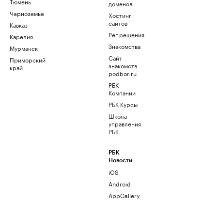
Тюмень
доменов
Черноземье
Хостинг
сайтов
Кавказ
Рег.решения
Карелия
Знакомства
Мурманск
Сайт
Приморский
знакомств
край
podbor.ru
РБК
Компании
РБК Курсы
Школа
управления
РБК
РБК
Новости
iOS
Android
AppGallery