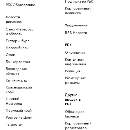
Подписка на РБК
РБК Образование
Корпоративная
подписка
Новости
регионов
Уведомления
Санкт-Петербург
RSS Новости
и область
Екатеринбург
РБК
Новосибирск
О компании
Омск
Контактная
Башкортостан
информация
Вологодская
Редакция
область
Размещение
Калининград
рекламы
Краснодарский
край
Другие
Нижний
продукты
Новгород
РБК
Пермский край
Облако для
бизнеса
Ростов-на-Дону
Корпоративный
Татарстан
регистратор