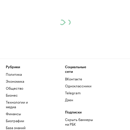
Рубрики
Социальные
сети
Политика
ВКонтакте
Экономика
Одноклассники
Общество
Telegram
Бизнес
Дзен
Технологии и
медиа
Финансы
Подписки
Скрыть баннеры
Биографии
на РБК
База знаний