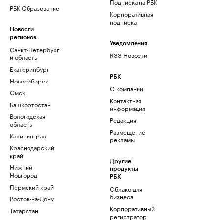
Подписка на РБК
РБК Образование
Корпоративная
подписка
Новости
регионов
Уведомления
Санкт-Петербург
RSS Новости
и область
Екатеринбург
РБК
Новосибирск
О компании
Омск
Контактная
Башкортостан
информация
Вологодская
Редакция
область
Размещение
Калининград
рекламы
Краснодарский
край
Другие
Нижний
продукты
Новгород
РБК
Пермский край
Облако для
бизнеса
Ростов-на-Дону
Корпоративный
Татарстан
регистратор