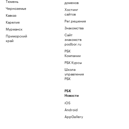
Тюмень
доменов
Черноземье
Хостинг
сайтов
Кавказ
Рег.решения
Карелия
Знакомства
Мурманск
Сайт
Приморский
знакомств
край
podbor.ru
РБК
Компании
РБК Курсы
Школа
управления
РБК
РБК
Новости
iOS
Android
AppGallery