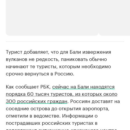
Турист добавляет, что для Бали извержения
РБК Компании
РБК Компании
вулканов не редкость, паниковать обычно
Крупнейшие производители и
Страховые к
начинают те туристы, которым необходимо
продавцы медийной продукции
присутствую
срочно вернуться в Россию.
Ознакомьтесь с информацией в каталоге
Посмотрите в ката
Как сообщает РБК,
сейчас на Бали находятся
порядка 60 тысяч туристов, из которых около
300 российских граждан
. Россиян доставят на
соседние острова до открытия аэропорта,
отметили в ведомстве. Информации о
пострадавших российских туристах в
департамент ситуационно-кризисного центра