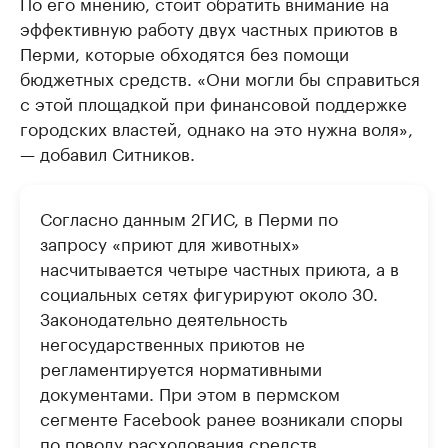
По его мнению, стоит обратить внимание на
эффективную работу двух частных приютов в
Крупнейшие производители и
Страховые к
Перми, которые обходятся без помощи
продавцы медийной продукции
присутствую
бюджетных средств. «Они могли бы справиться
Ознакомьтесь с информацией в каталоге
Посмотрите в ката
с этой площадкой при финансовой поддержке
городских властей, однако на это нужна воля»,
— добавил Ситников.
Согласно данным 2ГИС, в Перми по
запросу «приют для животных»
насчитывается четыре частных приюта, а в
социальных сетях фигурируют около 30.
Законодательно деятельность
негосударственных приютов не
регламентируется нормативными
документами. При этом в пермском
сегменте Facebook ранее возникали споры
по поводу расходования средств,