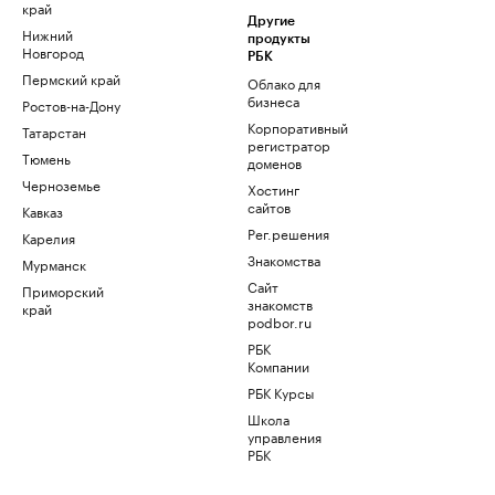
край
Другие
Нижний
продукты
Новгород
РБК
Пермский край
Облако для
бизнеса
Ростов-на-Дону
Корпоративный
Татарстан
регистратор
Тюмень
доменов
Черноземье
Хостинг
сайтов
Кавказ
Рег.решения
Карелия
Знакомства
Мурманск
Сайт
Приморский
знакомств
край
podbor.ru
РБК
Компании
РБК Курсы
Школа
управления
РБК