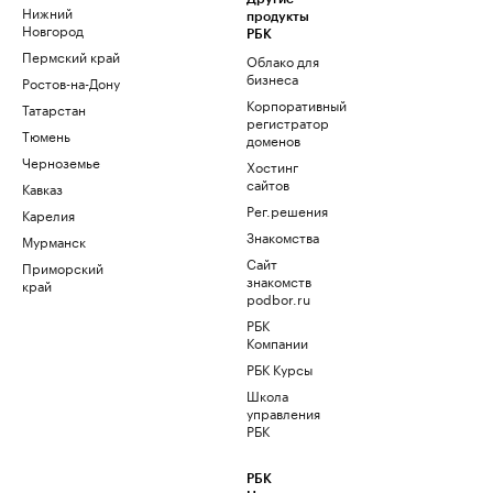
Нижний
продукты
Новгород
РБК
Пермский край
Облако для
бизнеса
Ростов-на-Дону
Корпоративный
Татарстан
регистратор
Тюмень
доменов
Черноземье
Хостинг
сайтов
Кавказ
Рег.решения
Карелия
Знакомства
Мурманск
Сайт
Приморский
знакомств
край
podbor.ru
РБК
Компании
РБК Курсы
Школа
управления
РБК
РБК