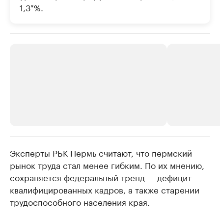
1,3 %.
Эксперты РБК Пермь считают, что пермский
РБК Компании
РБК Компании
рынок труда стал менее гибким. По их мнению,
Крупнейшие производители и
Страховые к
сохраняется федеральный тренд — дефицит
продавцы медийной продукции
присутствую
квалифицированных кадров, а также старении
Ознакомьтесь с информацией в каталоге
Посмотрите в ката
трудоспособного населения края.