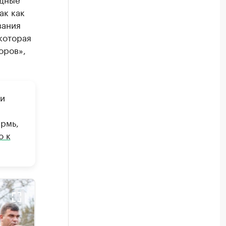
ак как
вания
которая
оров»,
ии
рмь,
о к