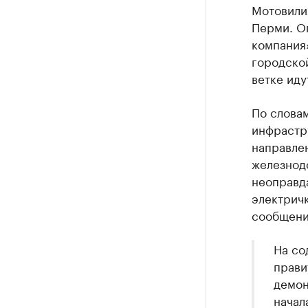
Мотовили
Перми. О
компания»
городской
ветке иду
По слова
инфрастр
направлен
железнод
неоправда
электричк
сообщени
На со
прави
демон
начал