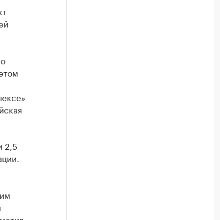
кт
ей
го
этом
лексе»
йская
 2,5
ации.
оим
т
тметил