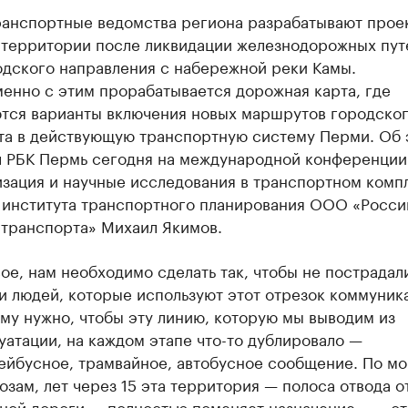
ранспортные ведомства региона разрабатывают прое
 территории после ликвидации железнодорожных пут
одского направления с набережной реки Камы.
енно с этим прорабатывается дорожная карта, где
тся варианты включения новых маршрутов городско
та в действующую транспортную систему Перми. Об 
л РБК Пермь сегодня на международной конференции
зация и научные исследования в транспортном комп
 института транспортного планирования ООО «Росси
 транспорта» Михаил Якимов.
ое, нам необходимо сделать так, чтобы не пострадали
и людей, которые используют этот отрезок коммуник
му нужно, чтобы эту линию, которую мы выводим из
уатации, на каждом этапе что-то дублировало —
ейбусное, трамвайное, автобусное сообщение. По м
озам, лет через 15 эта территория — полоса отвода о
ной дороги — полностью поменяет назначение», — о