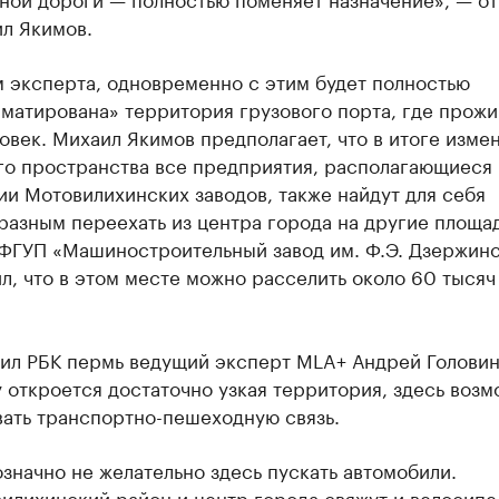
л Якимов.
 эксперта, одновременно с этим будет полностью
матирована» территория грузового порта, где прожи
овек. Михаил Якимов предполагает, что в итоге изме
го пространства все предприятия, располагающиеся 
и Мотовилихинских заводов, также найдут для себя
азным переехать из центра города на другие площад
ФГУП «Машиностроительный завод им. Ф.Э. Дзержин
л, что в этом месте можно расселить около 60 тысяч
нил РБК пермь ведущий эксперт MLA+ Андрей Головин
 откроется достаточно узкая территория, здесь воз
вать транспортно-пешеходную связь.
значно не желательно здесь пускать автомобили.
илихинский район и центр города свяжут и велосип