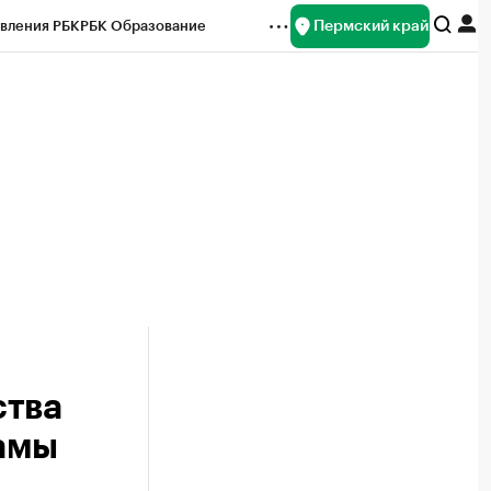
Пермский край
вления РБК
РБК Образование
редитные рейтинги
Франшизы
Газета
ок наличной валюты
ства
амы