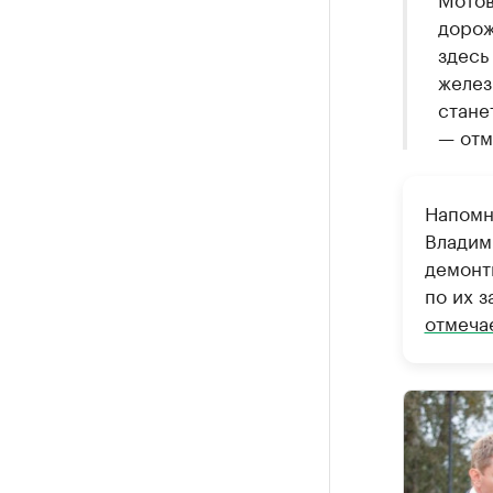
дорож
здесь
желез
стане
— отм
Напомн
Владим
демонт
по их 
отмеча