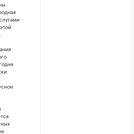
ны
родная
услугами
 этой
.
ания
ого
егодня
ски
усное
м
ется
тных
ые