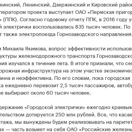
хинский, Ленинский, Дзержинский и Кировский райо
ператором проекта выступает ОАО «Пермская приго
 (ППК). Согласно годовому отчету ППК, в 2016 году 
 электрички воспользовались 835 тысяч человек. По
т также электропоезда Горнозаводского направления
м Михаила Якимова, вопрос эффективности использов
уктуры железнодорожного транспорта Горнозаводск
ия изучался в течение лета. В итоге признали, что с
орожная инфраструктура на этом участке экономиче
нна и неэффективна. По его словам, пока городская
а ежедневно перевозит 2,5 тысяч пассажиров, автоб
е выбирают около 60 тысяч человек.
держание «Городской электрички» ежегодно краевы
тельством дотируется 250 млн рублей. Все, что каса
тажа, мы вынуждены будем реализовывать на парите
ах — часть возьмет на себя ОАО «Российские железн