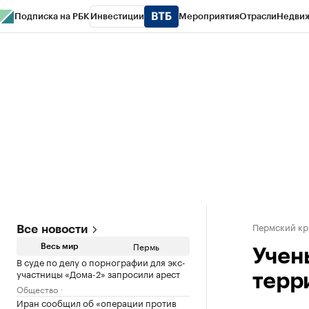
Подписка на РБК
Инвестиции
Мероприятия
Отрасли
Недви
РБК Курсы
РБК Life
Тренды
Визионеры
Национальные проекты
Горо
Спецпроекты СПб
Конференции СПб
Спецпроекты
Проверка конт
Пермский кр
Все новости
Пермь
Весь мир
Учен
В суде по делу о порнографии для экс-
участницы «Дома-2» запросили арест
терр
Общество
Иран сообщил об «операции против