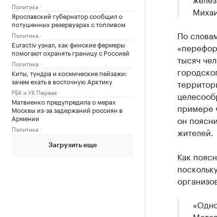
Политика
Михаи
Ярославский губернатор сообщил о
потушенных резервуарах с топливом
По словам
Политика
Euractiv узнал, как финские фермеры
«перефор
помогают охранять границу с Россией
тысяч чел
Политика
городско
Киты, тундра и космические пейзажи:
зачем ехать в восточную Арктику
территори
РБК и УК Первая
целесообр
Матвиенко предупредила о мерах
примере 
Москвы из-за задержаний россиян в
Армении
он поясни
Политика
жителей.
Загрузить еще
Как пояс
поскольку
организо
«Одно
Мотов