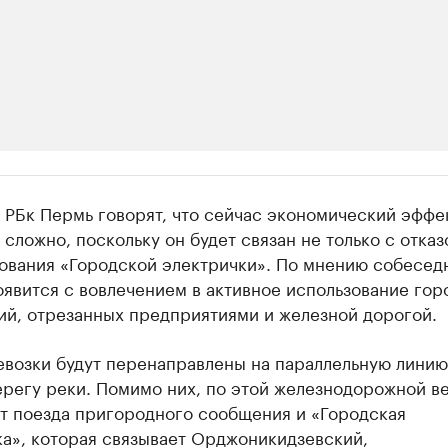
ии
 РБк Пермь говорят, что сейчас экономический эффе
 организации в нефтегазовой промышленно
 сложно, поскольку он будет связан не только с отказ
ования «Городской электрички». По мнению собесед
верьте данные в каталоге
явится с вовлечением в активное использование гор
ий, отрезанных предприятиями и железной дорогой.
евозки будут перенаправлены на параллельную линию
регу реки. Помимо них, по этой железнодорожной в
т поезда пригородного сообщения и «Городская
ка», которая связывает Орджоникидзевский,