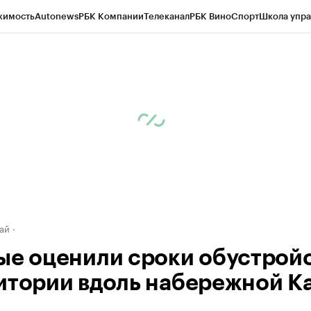
жимость
Autonews
РБК Компании
Телеканал
РБК Вино
Спорт
Школа упра
д
Стиль
Крипто
РБК Бизнес-среда
Дискуссионный клуб
Исследования
К
рагентов
Политика
Экономика
Бизнес
Технологии и медиа
Финансы
Рын
ай
ые оценили сроки обустрой
итории вдоль набережной К