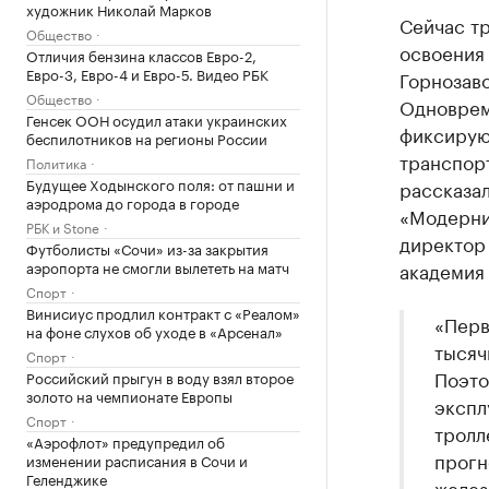
художник Николай Марков
Сейчас т
Общество
освоения
Отличия бензина классов Евро-2,
Евро-3, Евро-4 и Евро-5. Видео РБК
Горнозав
Общество
Одноврем
Генсек ООН осудил атаки украинских
фиксирую
беспилотников на регионы России
транспор
Политика
Будущее Ходынского поля: от пашни и
рассказа
аэродрома до города в городе
«Модерни
РБК и Stone
директор
Футболисты «Сочи» из-за закрытия
аэропорта не смогли вылететь на матч
академия
Спорт
Винисиус продлил контракт с «Реалом»
«Перв
на фоне слухов об уходе в «Арсенал»
тысяч
Спорт
Поэто
Российский прыгун в воду взял второе
золото на чемпионате Европы
экспл
Спорт
тролл
«Аэрофлот» предупредил об
прогн
изменении расписания в Сочи и
Геленджике
желез