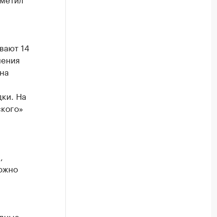
вают 14
нения
на
ки. На
ского»
,
можно
едные