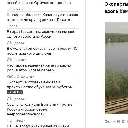
целей врага» в Ормузском проливе
Эксперты
Политика
вдоль Ка
Шнайдер обыграла Калинскую и вышла
в четвертый круг турнира в Торонто
Спорт
В горах Казахстана эвакуировали еще
одного туриста из России
Общество
В Смоленской области ввели режим ЧС
после мощного циклона
Общество
Что такое медленная жизнь и какую
роль в этом играет дерево
РБК и Старквуд
Эксперты и студенты назвали
преимущества обучения за рубежом
РАДИО
Общество
Сеул счел санкции Британии против
России угрозой своей
энергобезопасности
Политика
Фото: РБК 
На 88-м году жизни ушел из жизни