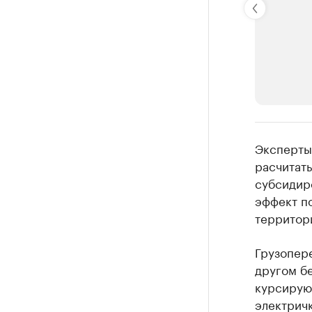
РБК Компан
Эксперты
Крупные
расчитать
субсидир
Найдите и про
эффект по
территор
Грузопер
другом бе
курсирую
электрич