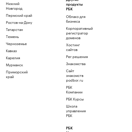
Нижний
продукты
Новгород
РБК
Пермский край
Облако для
бизнеса
Ростов-на-Дону
Корпоративный
Татарстан
регистратор
Тюмень
доменов
Черноземье
Хостинг
сайтов
Кавказ
Рег.решения
Карелия
Знакомства
Мурманск
Сайт
Приморский
знакомств
край
podbor.ru
РБК
Компании
РБК Курсы
Школа
управления
РБК
РБК