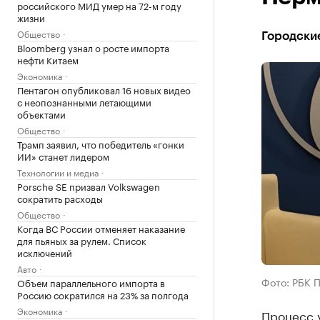
российского МИД умер на 72-м году
жизни
Общество
Городские
Bloomberg узнал о росте импорта
нефти Китаем
Экономика
Пентагон опубликовал 16 новых видео
с неопознанными летающими
объектами
Общество
Трамп заявил, что победитель «гонки
ИИ» станет лидером
Технологии и медиа
Porsche SE призвал Volkswagen
сократить расходы
Общество
Когда ВС России отменяет наказание
для пьяных за рулем. Список
исключений
Авто
Фото: РБК 
Объем параллельного импорта в
Россию сократился на 23% за полгода
Экономика
Процесс 