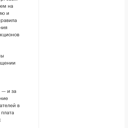
чем на
ию и
правила
ния
укционов
мы
ещении
 — и за
ние
ателей в
 плата
х