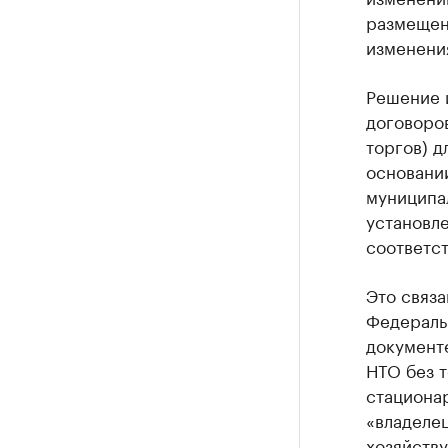
размещен
изменени
Решение 
договоро
торгов) д
основани
муниципа
установл
соответс
Это связ
Федераль
документ
НТО без т
стациона
«владелец
хозяйств