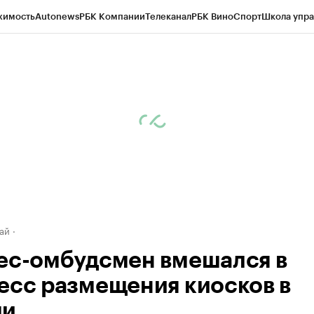
жимость
Autonews
РБК Компании
Телеканал
РБК Вино
Спорт
Школа упра
д
Стиль
Крипто
РБК Бизнес-среда
Дискуссионный клуб
Исследования
К
рагентов
Политика
Экономика
Бизнес
Технологии и медиа
Финансы
Рын
ай
ес-омбудсмен вмешался в
есс размещения киосков в
ми