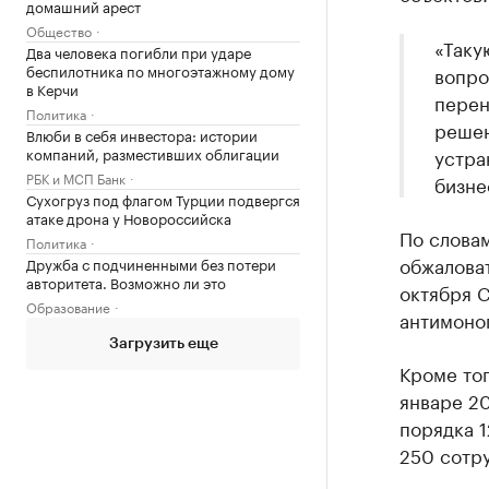
домашний арест
Общество
«Таку
Два человека погибли при ударе
беспилотника по многоэтажному дому
вопро
в Керчи
перен
Политика
решен
Влюби в себя инвестора: истории
компаний, разместивших облигации
устра
РБК и МСП Банк
бизне
Сухогруз под флагом Турции подвергся
атаке дрона у Новороссийска
По словам
Политика
обжаловат
Дружба с подчиненными без потери
авторитета. Возможно ли это
октября 
Образование
антимоно
Загрузить еще
Кроме тог
январе 20
порядка 
250 сотр