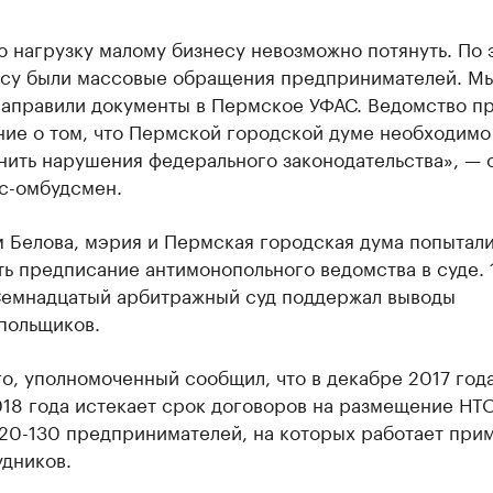
ю нагрузку малому бизнесу невозможно потянуть. По 
су были массовые обращения предпринимателей. М
аправили документы в Пермское УФАС. Ведомство п
ие о том, что Пермской городской думе необходимо
нить нарушения федерального законодательства», — 
с-омбудсмен.
 Белова, мэрия и Пермская городская дума попытал
ь предписание антимонопольного ведомства в суде. 
Семнадцатый арбитражный суд поддержал выводы
польщиков.
о, уполномоченный сообщил, что в декабре 2017 год
18 года истекает срок договоров на размещение НТО
120-130 предпринимателей, на которых работает при
удников.