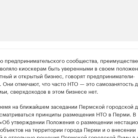
ии
ю предпринимательского сообщества, преимуществ
шие производители и продавцы медийной п
зволяло киоскерам быть уверенными в своем положен
тный и открытый бизнес, говорят предприниматели-
 с информацией в каталоге
 Они отмечают, что часто НТО — это самозанятость д
ьи, сверхдоходов в этом бизнесе нет.
время на ближайшем заседании Пермской городской 
ссматриваться принципы размещения НТО в Перми. В
«Об утверждении Положения о размещении нестаци
 объектов на территории города Перми и о внесении
й в отдельные решения Пермской городской Думы в 