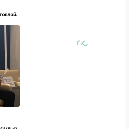
говлей.
орговых