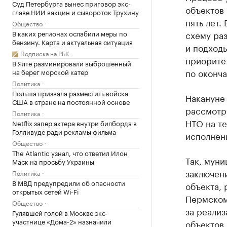
Суд Петербурга вынес приговор экс-
объектов 
главе НИИ вакцин и сывороток Трухину
пять лет.
Общество
В каких регионах ослабили меры по
схему ра
бензину. Карта и актуальная ситуация
и подходы
Подписка на РБК
приорите
В Ялте разминировали выброшенный
по оконч
на берег морской катер
Политика
Польша призвала разместить войска
Накануне
США в стране на постоянной основе
рассмотр
Политика
НТО на т
Netflix запер актера внутри билборда в
Голливуде ради рекламы фильма
исполнен
Общество
The Atlantic узнал, что ответил Илон
Так, муни
Маск на просьбу Украины
заключен
Политика
В МВД предупредили об опасности
объекта,
открытых сетей Wi-Fi
Пермском 
Общество
за реали
Гулявшей голой в Москве экс-
участнице «Дома-2» назначили
объектов.