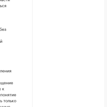
ься
без
ий
вления
ещение
 к
 понятие
ь только
анные