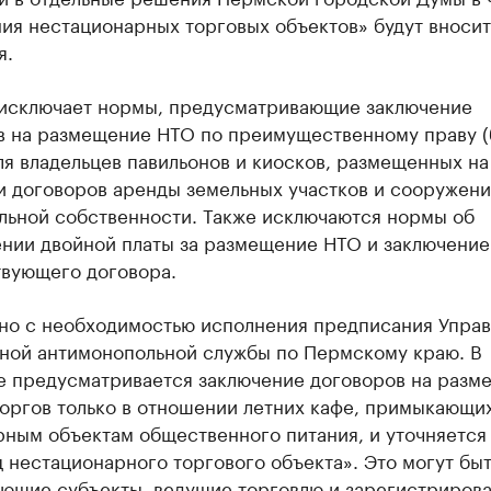
ия нестационарных торговых объектов» будут вносит
я.
исключает нормы, предусматривающие заключение
в на размещение НТО по преимущественному праву (
ля владельцев павильонов и киосков, размещенных на
и договоров аренды земельных участков и сооружен
льной собственности. Также исключаются нормы об
ении двойной платы за размещение НТО и заключение
твующего договора.
ано с необходимостью исполнения предписания Упра
ной антимонопольной службы по Пермскому краю. В
е предусматривается заключение договоров на разм
оргов только в отношении летних кафе, примыкающих
рным объектам общественного питания, и уточняется
 нестационарного торгового объекта». Это могут быт
ующие субъекты, ведущие торговлю и зарегистриров