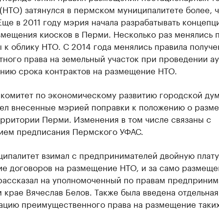
(НТО) затянулся в пермском муниципалитете более, 
 Еще в 2011 году мэрия начала разрабатывать концепц
змещения киосков в Перми. Несколько раз менялись 
 к облику НТО. С 2014 года менялись правила получе
тного права на земельный участок при проведении а
анию срока контрактов на размещение НТО.
 комитет по экономическому развитию городской ду
ел внесенные мэрией поправки к положению о разм
ерритории Перми. Изменения в том числе связаны с
ием предписания Пермского УФАС.
ципалитет взимал с предпринимателей двойную плату
ие договоров на размещение НТО, и за само размеще
 рассказал на уполномоченный по правам предприним
крае Вячеслав Белов. Также была введена отдельная
зацию преимущественного права на размещение таки