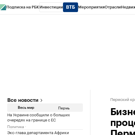
Подписка на РБК
Инвестиции
Мероприятия
Отрасли
Недви
РБК Курсы
РБК Life
Тренды
Визионеры
Национальные проекты
Горо
Спецпроекты СПб
Конференции СПб
Спецпроекты
Проверка конт
Пермский кр
Все новости
Пермь
Весь мир
Бизн
На Украине сообщили о больших
очередях на границе с ЕС
проц
Политика
Экс-глава департамента Африки
Пер