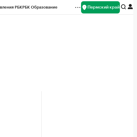
Пермский край
вления РБК
РБК Образование
редитные рейтинги
Франшизы
Газета
ок наличной валюты