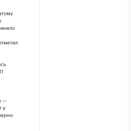
этому
ы
риняло
отметил
ись
11
а —
 у
мерно