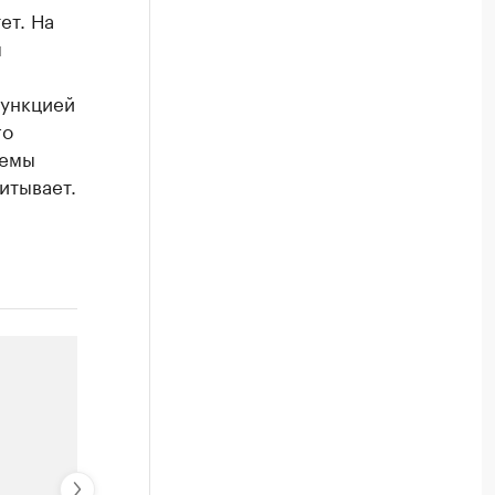
ет. На
я
функцией
го
хемы
итывает.