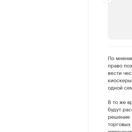
РБК Компан
По мнени
Крупней
право по
вести чес
Ознакомьтесь
киоскеры.
одной сем
В то же 
будут ра
решение 
торговых
изменени