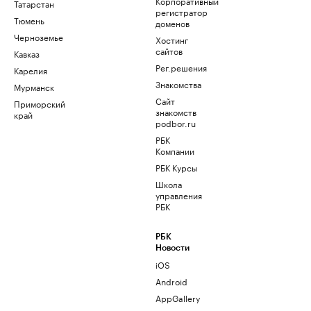
Корпоративный
Татарстан
регистратор
Тюмень
доменов
Черноземье
Хостинг
сайтов
Кавказ
Рег.решения
Карелия
Знакомства
Мурманск
Сайт
Приморский
знакомств
край
podbor.ru
РБК
Компании
РБК Курсы
Школа
управления
РБК
РБК
Новости
iOS
Android
AppGallery