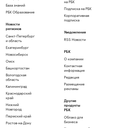
на РБК
База знаний
Подписка на РБК
РБК Образование
Корпоративная
подписка
Новости
регионов
Уведомления
Санкт-Петербург
RSS Новости
и область
Екатеринбург
РБК
Новосибирск
О компании
Омск
Контактная
Башкортостан
информация
Вологодская
Редакция
область
Размещение
Калининград
рекламы
Краснодарский
край
Другие
Нижний
продукты
Новгород
РБК
Пермский край
Облако для
бизнеса
Ростов-на-Дону