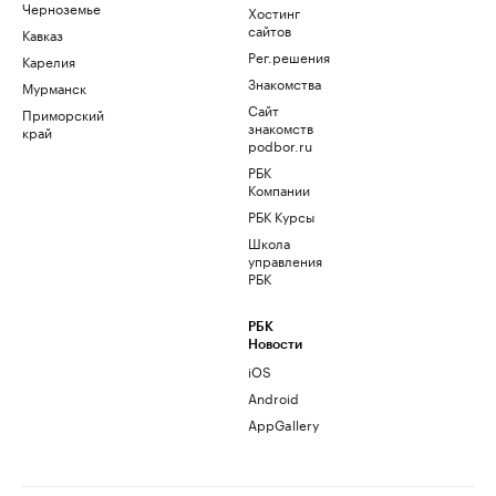
Черноземье
Хостинг
сайтов
Кавказ
Рег.решения
Карелия
Знакомства
Мурманск
Сайт
Приморский
знакомств
край
podbor.ru
РБК
Компании
РБК Курсы
Школа
управления
РБК
РБК
Новости
iOS
Android
AppGallery