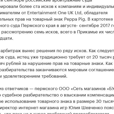
рировали более ста исков к компаниям и индивидуал
мателям от Entertainment One UK Ltd, обладателя
льных прав на товарный знак Peppa Pig. В картотеке
ого суда Пермского края в августе- сентябре 2017 г
 рассмотрению семь исков, всего в Прикамье их чис
дцати.
 арбитраж вынес решения по ряду исков. Как следует
в суда, истец уже традиционно требует от 20 тысяч 
яч рублей за нарушение прав на товарные знаки. Как
 разбирательства заканчиваются мировым соглашение
м удовлетворением требований.
 из ответчиков — пермского ООО «Сеть магазинов «Б
 судебное разбирательство о взыскании компенсации
е использование товарного знака в размере 30 тыся
Директор интернет-магазина игр Юлия Шевченко поя
, что пока не в курсе требований правообладателя.