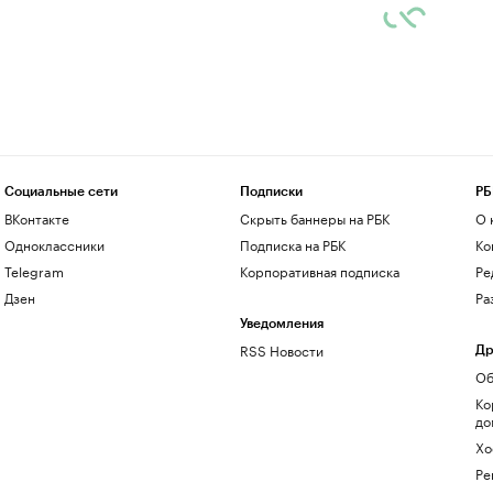
Социальные сети
Подписки
РБ
ВКонтакте
Скрыть баннеры на РБК
О 
Одноклассники
Подписка на РБК
Ко
Telegram
Корпоративная подписка
Ре
Дзен
Ра
Уведомления
RSS Новости
Др
Об
Ко
до
Хо
Ре