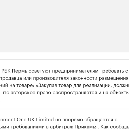
ии
 РБК Пермь советуют предпринимателям требовать с
шие производители и продавцы медийной п
 продавца или производителя законности размещения
ий на товаре: «Закупая товар для реализации, должн
 с информацией в каталоге
 что авторское право распространяется и на объект
.
ainment One UK Limited не впервые обращается с
ыми требованиями в арбитраж Прикамья. Как сообща