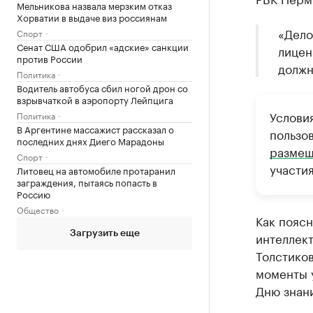
Мельникова назвала мерзким отказ
Хорватии в выдаче виз россиянам
«Дело
Спорт
Сенат США одобрил «адские» санкции
лицен
против России
должн
Политика
Водитель автобуса сбил ногой дрон со
взрывчаткой в аэропорту Лейпцига
Услови
Политика
В Аргентине массажист рассказал о
пользо
последних днях Диего Марадоны
размещ
Спорт
участи
Литовец на автомобиле протаранил
заграждения, пытаясь попасть в
Россию
Общество
Как поясн
Загрузить еще
интеллек
Толстиков
моменты у
Дню знан