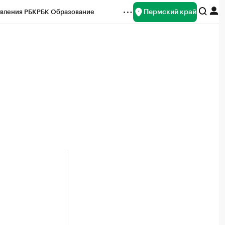
Пермский край
вления РБК
РБК Образование
редитные рейтинги
Франшизы
Газета
ок наличной валюты