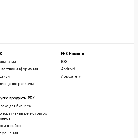
К
РБК Новости
компании
iOS
нтактная информация
Android
дакция
AppGallery
змещение рекламы
угие продукты РБК
лако для бизнеса
рпоративный регистратор
менов
стинг сайтов
г.решения