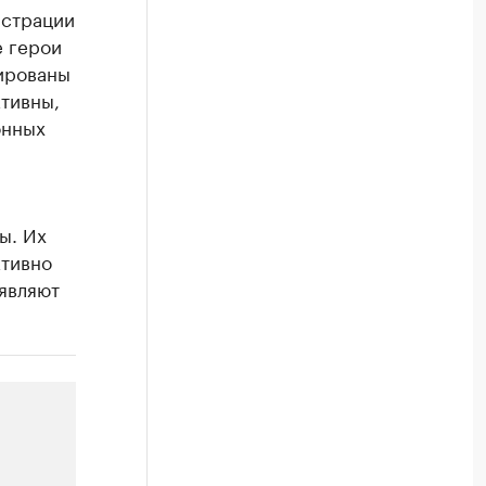
истрации
е герои
ированы
ктивны,
онных
ы. Их
ктивно
являют