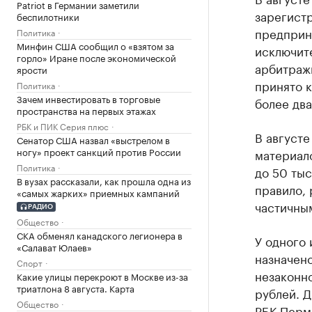
Patriot в Германии заметили
зарегист
беспилотники
предприни
Политика
Минфин США сообщил о «взятом за
исключите
горло» Иране после экономической
арбитражн
ярости
принято к
Политика
Зачем инвестировать в торговые
более два
пространства на первых этажах
РБК и ПИК Серия плюс
В августе
Сенатор США назвал «выстрелом в
ногу» проект санкций против России
материало
Политика
до 50 тыс
В вузах рассказали, как прошла одна из
правило,
«самых жарких» приемных кампаний
частичны
РАДИО
Общество
СКА обменял канадского легионера в
У одного
«Салават Юлаев»
назначено
Спорт
незаконно
Какие улицы перекроют в Москве из-за
триатлона 8 августа. Карта
рублей. 
Общество
РБК Пермь