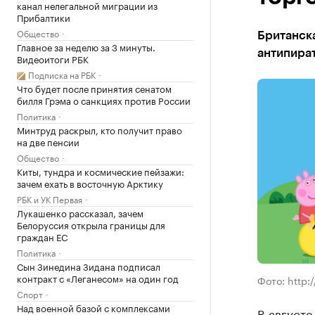
канал нелегальной миграции из
Прибалтики
Общество
Британска
Главное за неделю за 3 минуты.
антипира
Видеоитоги РБК
Подписка на РБК
Что будет после принятия сенатом
билля Грэма о санкциях против России
Политика
Минтруд раскрыл, кто получит право
на две пенсии
Общество
Киты, тундра и космические пейзажи:
зачем ехать в восточную Арктику
РБК и УК Первая
Лукашенко рассказал, зачем
Белоруссия открыла границы для
граждан ЕС
Политика
Сын Зинедина Зидана подписал
контракт с «Леганесом» на один год
Фото: http:
Спорт
Над военной базой с комплексами
В август