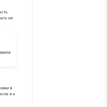
есть
ыть не
равила
ками в
исле и к