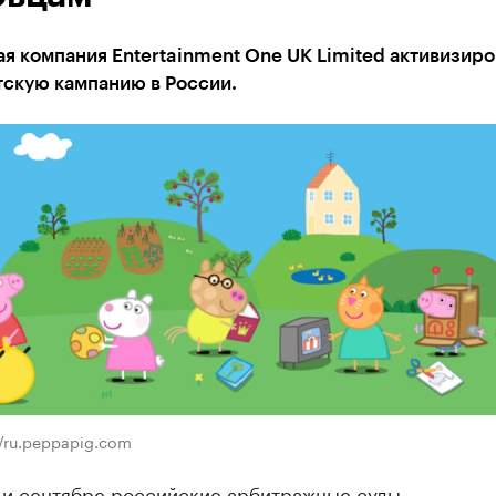
я компания Entertainment One UK Limited активизиро
тскую кампанию в России.
//ru.peppapig.com
е и сентябре российские арбитражные суды