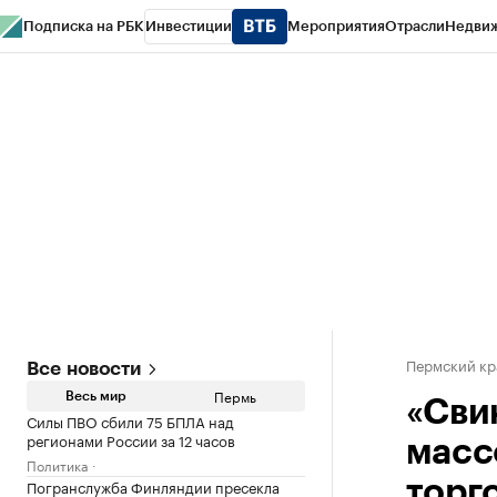
Подписка на РБК
Инвестиции
Мероприятия
Отрасли
Недви
РБК Курсы
РБК Life
Тренды
Визионеры
Национальные проекты
Горо
Спецпроекты СПб
Конференции СПб
Спецпроекты
Проверка конт
Пермский кр
Все новости
Пермь
Весь мир
«Сви
Силы ПВО сбили 75 БПЛА над
регионами России за 12 часов
масс
Политика
Погранслужба Финляндии пресекла
торг