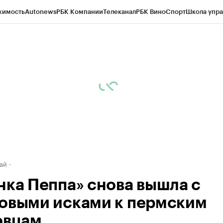
жимость
Autonews
РБК Компании
Телеканал
РБК Вино
Спорт
Школа упра
д
Стиль
Крипто
РБК Бизнес-среда
Дискуссионный клуб
Исследования
К
рагентов
Политика
Экономика
Бизнес
Технологии и медиа
Финансы
Рын
ай
нка Пеппа» снова вышла с
овыми исками к пермским
овцам