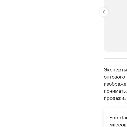
РБК Компан
Эксперты
Крупней
оптового
изображен
Ознакомьтесь
понимать,
продажи»
Entert
массов