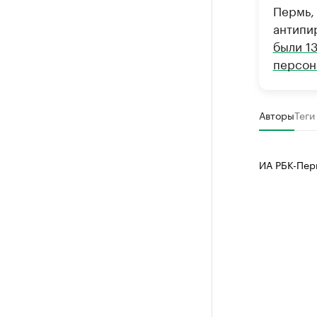
Пермь, 
антипи
были 1
персон
Авторы
Теги
ИА РБК-Пер