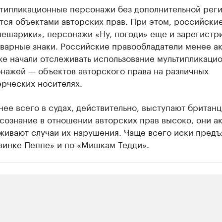
типликационные персонажи без дополнительной рег
тся объектами авторских прав. При этом, российски
ешарики», персонажи «Ну, погоди» еще и зарегистр
оварные знаки. Российские правообладатели менее а
же начали отслеживать использование мультипликаци
нажей — объектов авторского права на различных
рческих носителях.
нее всего в судах, действительно, выступают британц
сознание в отношении авторских прав высоко, они а
живают случаи их нарушения. Чаще всего иски предъ
винке Пеппе» и по «Мишкам Тедди».