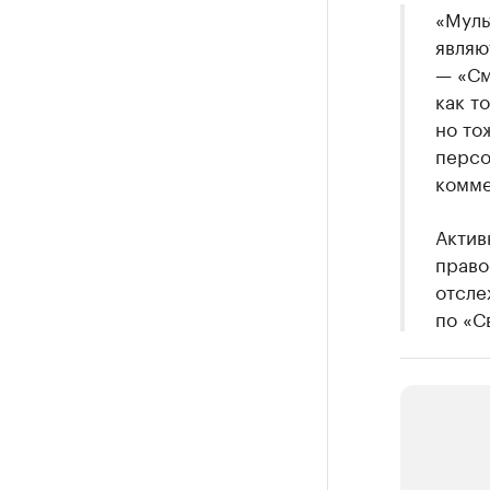
«Муль
являю
— «См
как т
но то
персо
комме
Актив
право
отсле
по «С