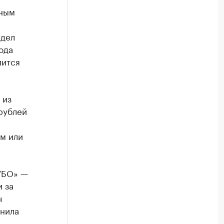
ьным
 дел
ода
лится
 из
рублей
м или
УБО» —
 за
ч
снила