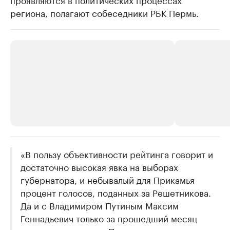
региона, полагают собеседники РБК Пермь.
РБК Компании
«В пользу объективности рейтинга говорит и
РБК Компании
достаточно высокая явка на выборах
Крупнейшие производители и
Страховые к
губернатора, и небывалый для Прикамья
продавцы медийной продукции
присутствую
процент голосов, поданных за Решетникова.
Ознакомьтесь с информацией в каталоге
Посмотрите в ката
Да и с Владимиром Путиным Максим
Геннадьевич только за прошедший месяц