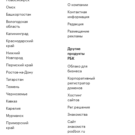
О компании
Омск
Контактная
Башкортостан
информация
Вологодская
Редакция
область
Размещение
Калининград
рекламы
Краснодарский
край
Другие
Нижний
продукты
Новгород
РБК
Пермский край
Облако для
бизнеса
Ростов-на-Дону
Корпоративный
Татарстан
регистратор
Тюмень
доменов
Черноземье
Хостинг
сайтов
Кавказ
Рег.решения
Карелия
Знакомства
Мурманск
Сайт
Приморский
знакомств
край
podbor.ru