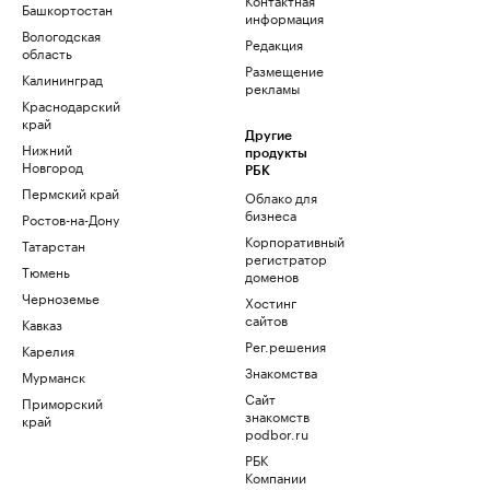
Башкортостан
информация
Вологодская
Редакция
область
Размещение
Калининград
рекламы
Краснодарский
край
Другие
Нижний
продукты
Новгород
РБК
Пермский край
Облако для
бизнеса
Ростов-на-Дону
Корпоративный
Татарстан
регистратор
Тюмень
доменов
Черноземье
Хостинг
сайтов
Кавказ
Рег.решения
Карелия
Знакомства
Мурманск
Сайт
Приморский
знакомств
край
podbor.ru
РБК
Компании