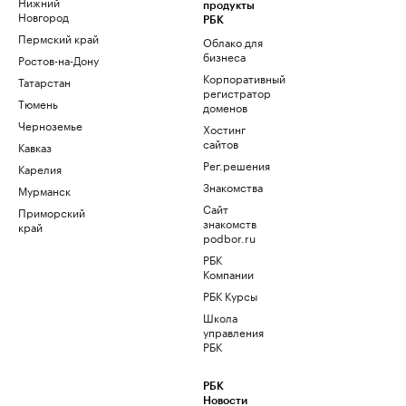
Нижний
продукты
Новгород
РБК
Пермский край
Облако для
бизнеса
Ростов-на-Дону
Корпоративный
Татарстан
регистратор
Тюмень
доменов
Черноземье
Хостинг
сайтов
Кавказ
Рег.решения
Карелия
Знакомства
Мурманск
Сайт
Приморский
знакомств
край
podbor.ru
РБК
Компании
РБК Курсы
Школа
управления
РБК
РБК
Новости