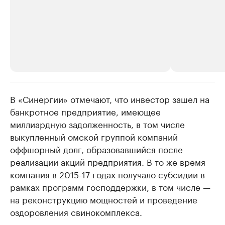
В «Синергии» отмечают, что инвестор зашел на
РБК Компании
РБК Компании
банкротное предприятие, имеющее
Крупнейшие производители и
Страховые к
миллиардную задолженность, в том числе
продавцы медийной продукции
присутствую
выкупленный омской группой компаний
Ознакомьтесь с информацией в каталоге
Посмотрите в ката
оффшорный долг, образовавшийся после
реализации акций предприятия. В то же время
компания в 2015-17 годах получало субсидии в
рамках программ господдержки, в том числе —
на реконструкцию мощностей и проведение
оздоровления свинокомплекса.