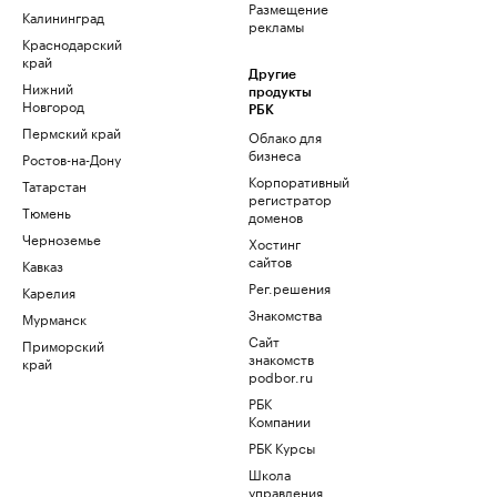
Размещение
Калининград
рекламы
Краснодарский
край
Другие
Нижний
продукты
Новгород
РБК
Пермский край
Облако для
бизнеса
Ростов-на-Дону
Корпоративный
Татарстан
регистратор
Тюмень
доменов
Черноземье
Хостинг
сайтов
Кавказ
Рег.решения
Карелия
Знакомства
Мурманск
Сайт
Приморский
знакомств
край
podbor.ru
РБК
Компании
РБК Курсы
Школа
управления