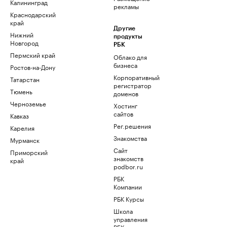
Калининград
рекламы
Краснодарский
край
Другие
Нижний
продукты
Новгород
РБК
Пермский край
Облако для
бизнеса
Ростов-на-Дону
Корпоративный
Татарстан
регистратор
Тюмень
доменов
Черноземье
Хостинг
сайтов
Кавказ
Рег.решения
Карелия
Знакомства
Мурманск
Сайт
Приморский
знакомств
край
podbor.ru
РБК
Компании
РБК Курсы
Школа
управления
РБК