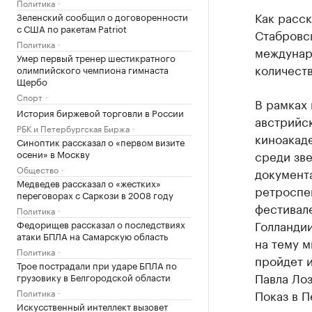
Политика
Как расс
Зеленский сообщил о договоренности
с США по ракетам Patriot
Стабровс
Политика
междунар
Умер первый тренер шестикратного
количеств
олимпийского чемпиона гимнаста
Щербо
Спорт
В рамках
История биржевой торговли в России
австрийс
РБК и Петербургская Биржа
киноакаде
Синоптик рассказал о «первом визите
осени» в Москву
среди зв
Общество
документа
Медведев рассказал о «жестких»
ретроспе
переговорах с Саркози в 2008 году
фестивал
Политика
Голландии
Федорищев рассказал о последствиях
атаки БПЛА на Самарскую область
на тему м
Политика
пройдет 
Трое пострадали при ударе БПЛА по
Павла Лоз
грузовику в Белгородской области
Политика
Показ в П
Искусственный интеллект вызовет