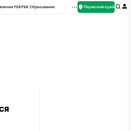
Пермский край
вления РБК
РБК Образование
редитные рейтинги
Франшизы
Газета
ок наличной валюты
ся