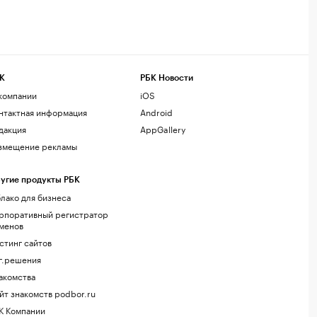
К
РБК Новости
компании
iOS
нтактная информация
Android
дакция
AppGallery
змещение рекламы
угие продукты РБК
лако для бизнеса
рпоративный регистратор
менов
стинг сайтов
г.решения
акомства
йт знакомств podbor.ru
К Компании