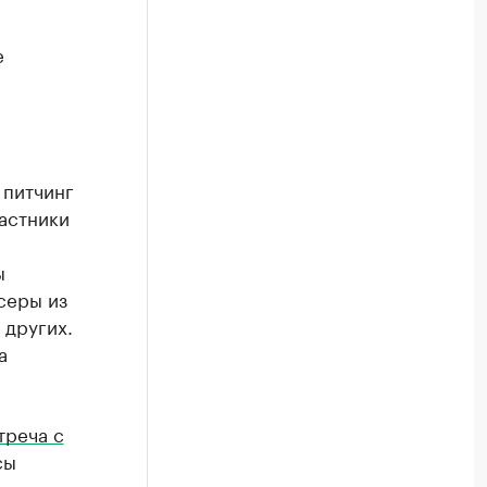
е
 питчинг
частники
ы
серы из
 других.
а
треча с
сы