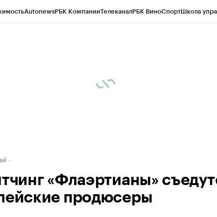
жимость
Autonews
РБК Компании
Телеканал
РБК Вино
Спорт
Школа упра
д
Стиль
Крипто
РБК Бизнес-среда
Дискуссионный клуб
Исследования
К
рагентов
Политика
Экономика
Бизнес
Технологии и медиа
Финансы
Рын
ай
итчинг «Флаэртианы» съедут
пейские продюсеры