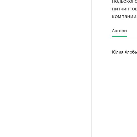
польског
питчингов
компании 
Авторы
Юлия Хлоб