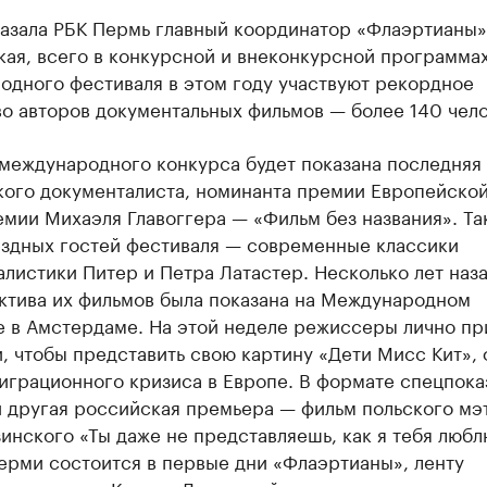
казала РБК Пермь главный координатор «Флаэртианы»
кая, всего в конкурсной и внеконкурсной программа
одного фестиваля в этом году участвуют рекордное
о авторов документальных фильмов — более 140 чело
 международного конкурса будет показана последняя
кого документалиста, номинанта премии Европейско
мии Михаэля Главоггера — «Фильм без названия». Та
ездных гостей фестиваля — современные классики
листики Питер и Петра Латастер. Несколько лет наз
ктива их фильмов была показана на Международном
е в Амстердаме. На этой неделе режиссеры лично пр
, чтобы представить свою картину «Дети Мисс Кит»,
играционного кризиса в Европе. В формате спецпока
и другая российская премьера — фильм польского мэ
инского «Ты даже не представляешь, как я тебя любл
ерми состоится в первые дни «Флаэртианы», ленту