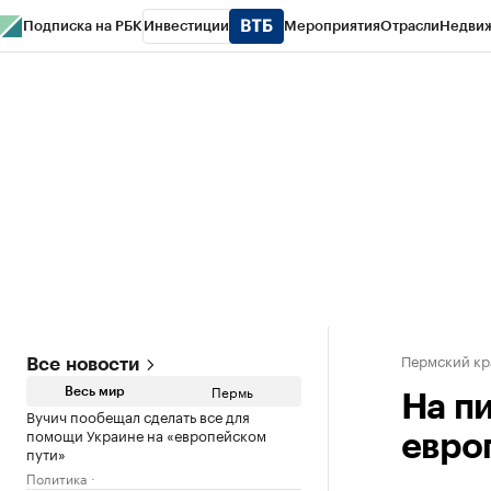
Подписка на РБК
Инвестиции
Мероприятия
Отрасли
Недви
РБК Курсы
РБК Life
Тренды
Визионеры
Национальные проекты
Горо
Спецпроекты СПб
Конференции СПб
Спецпроекты
Проверка конт
Пермский кр
Все новости
Пермь
Весь мир
На п
Вучич пообещал сделать все для
помощи Украине на «европейском
евро
пути»
Политика