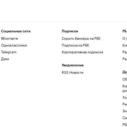
Социальные сети
Подписки
РБ
ВКонтакте
Скрыть баннеры на РБК
О 
Одноклассники
Подписка на РБК
Ко
Telegram
Корпоративная подписка
Ре
Дзен
Ра
Уведомления
RSS Новости
Др
Об
Ко
до
Хо
Ре
Зн
Са
РБ