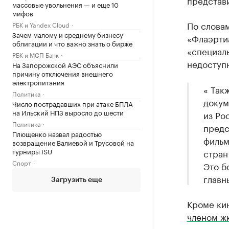
представ
массовые увольнения — и еще 10
мифов
По слова
РБК и Yandex Cloud
Зачем малому и среднему бизнесу
«Флаэрти
облигации и что важно знать о бирже
«специаль
РБК и МСП Банк
недоступн
На Запорожской АЭС объяснили
причину отключения внешнего
электропитания
« Так
Политика
докум
Число пострадавших при атаке БПЛА
на Ильский НПЗ выросло до шести
из Ро
Политика
предс
Плющенко назвал радостью
фильм
возвращение Валиевой и Трусовой на
турниры ISU
стран
Спорт
Это б
главн
Загрузить еще
Кроме ки
членом ж