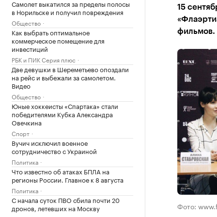
Самолет выкатился за пределы полосы
15 сентя
в Норильске и получил повреждения
«Флаэртиа
Общество
Как выбрать оптимальное
фильмов.
коммерческое помещение для
инвестиций
РБК и ПИК Серия плюс
Две девушки в Шереметьево опоздали
на рейс и выбежали за самолетом.
Видео
Общество
Юные хоккеисты «Спартака» стали
победителями Кубка Александра
Овечкина
Спорт
Вучич исключил военное
сотрудничество с Украиной
Политика
Что известно об атаках БПЛА на
регионы России. Главное к 8 августа
Политика
С начала суток ПВО сбила почти 20
Фото: www.f
дронов, летевших на Москву