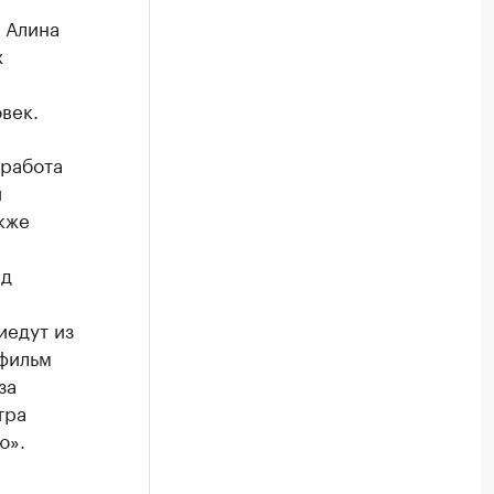
 Алина
х
век.
 работа
й
кже
ад
иедут из
 фильм
за
тра
ю».