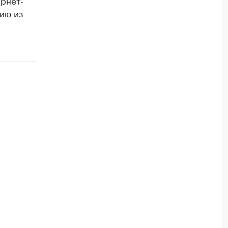
рнет-
ию из