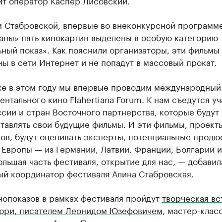
ит оператор Каспер Лисовский.
м Стабровской, впервые во внеконкурсной программ
аны» пять кинокартин выделены в особую категорию
ный показ». Как пояснили организаторы, эти фильмы
ы в сети Интернет и не попадут в массовый прокат.
же в этом году мы впервые проводим международный
ентального кино Flahertiana Forum. К нам съедутся у
ссии и стран Восточного партнерства, которые будут
тавлять свои будущие фильмы. И эти фильмы, проект
ов, будут оценивать эксперты, потенциальные продю
 Европы — из Германии, Латвии, Франции, Болгарии и
ольшая часть фестиваля, открытие для нас, — добавил
ый координатор фестиваля Алина Стабровская.
нопоказов в рамках фестиваля пройдут
творческая вс
юри, писателем Леонидом Юзефовичем
, мастер-клас