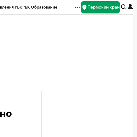
Пермский край
вления РБК
РБК Образование
редитные рейтинги
Франшизы
Газета
ок наличной валюты
ьно