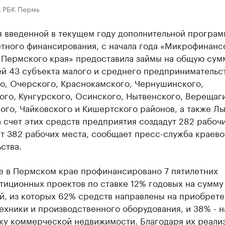
в РБК Пермь
я введенной в текущем году дополнительной програм
тного финансирования, с начала года «Микрофинанс
 Пермского края» предоставила займы на общую сум
й 43 субъекта малого и среднего предпринимательст
о, Очерского, Краснокамского, Чернушинского,
ого, Кунгурского, Осинского, Нытвенского, Верещаг
го, Чайковского и Кишертского районов, а также Лы
 счет этих средств предприятия создадут 282 рабоч
т 382 рабочих места, сообщает пресс-служба краево
ства.
е в Пермском крае профинансировано 7 пятилетних
тиционных проектов по ставке 12% годовых на сумму
й, из которых 62% средств направлены на приобрет
ехники и производственного оборудования, и 38% - н
ку коммерческой недвижимости. Благодаря их реали