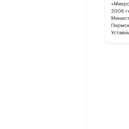
«Микро
2006 г
Минист
Пермск
Уставны