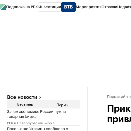
Подписка на РБК
Инвестиции
Мероприятия
Отрасли
Недви
РБК Курсы
РБК Life
Тренды
Визионеры
Национальные проекты
Горо
Спецпроекты СПб
Конференции СПб
Спецпроекты
Проверка конт
Пермский кр
Все новости
Пермь
Весь мир
Прик
Зачем экономике России нужна
товарная биржа
прив
РБК и Петербургская Биржа
Посольство Украины сообщило о