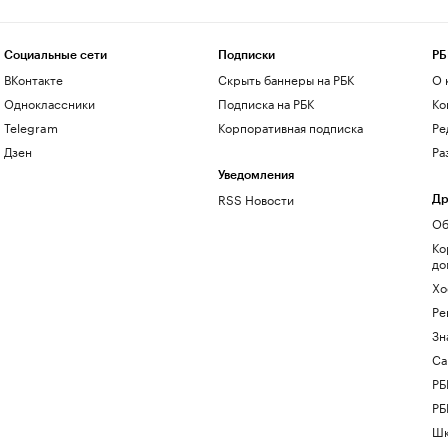
Социальные сети
Подписки
РБ
ВКонтакте
Скрыть баннеры на РБК
О 
Одноклассники
Подписка на РБК
Ко
Telegram
Корпоративная подписка
Ре
Дзен
Ра
Уведомления
RSS Новости
Др
Об
Ко
до
Хо
Ре
Зн
Са
РБ
РБ
Шк