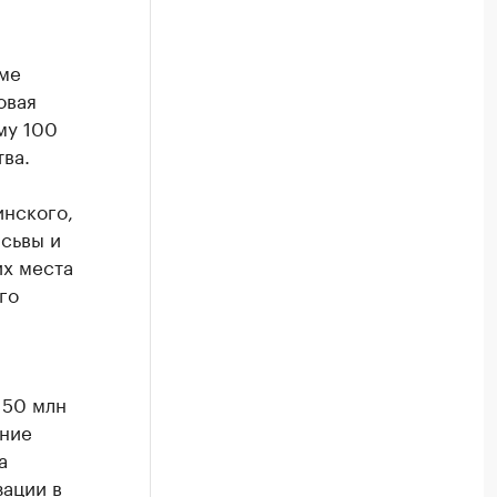
ме
овая
му 100
ва.
инского,
сьвы и
их места
го
 50 млн
ение
а
зации в