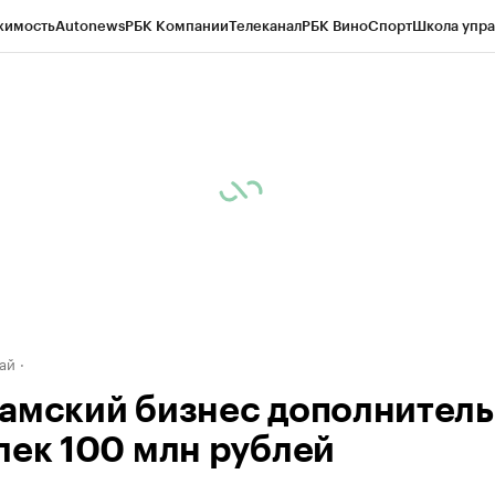
жимость
Autonews
РБК Компании
Телеканал
РБК Вино
Спорт
Школа упра
д
Стиль
Крипто
РБК Бизнес-среда
Дискуссионный клуб
Исследования
К
рагентов
Политика
Экономика
Бизнес
Технологии и медиа
Финансы
Рын
ай
амский бизнес дополнител
лек 100 млн рублей