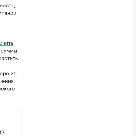
мест»,
мпании
ичить
в суммы
растить,
ере 25
шения
мского
АО