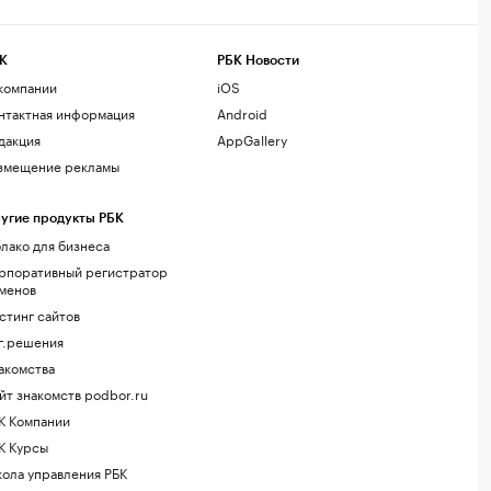
К
РБК Новости
компании
iOS
нтактная информация
Android
дакция
AppGallery
змещение рекламы
угие продукты РБК
лако для бизнеса
рпоративный регистратор
менов
стинг сайтов
г.решения
акомства
йт знакомств podbor.ru
К Компании
К Курсы
ола управления РБК