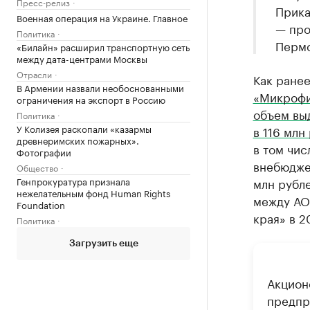
Пресс-релиз
Прика
Военная операция на Украине. Главное
— про
Политика
Пермс
«Билайн» расширил транспортную сеть
между дата-центрами Москвы
Отрасли
Как ране
В Армении назвали необоснованными
«Микрофи
ограничения на экспорт в Россию
объем вы
Политика
У Колизея раскопали «казармы
в 116 млн
древнеримских пожарных».
в том чис
Фотографии
внебюдже
Общество
Генпрокуратура признала
млн рубл
нежелательным фонд Human Rights
между АО
Foundation
края» в 2
Политика
Загрузить еще
Акцион
предпр