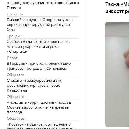
повреждении украинского памятника в
Также «М
Польше
инвестпр
Политика
Бывший сотрудник Google запустил
сервис, пародирующий работу чат-
бота
Тренды
Хавбек «Ахмата» отстранен на два
матча за удар локтем игрока
«Спартака»
Спорт
В Германии при столкновении двух
трамваев пострадали 25 человек
Общество
Спасатели эвакуировали двух
российских туристов в горах
Казахстана
Общество
Число антикоррупционных исков в
Москве выросло почти на треть за
полгода
Общество
«Росатом» подписал соглашение о
строительстве ветропарка в Киргизии