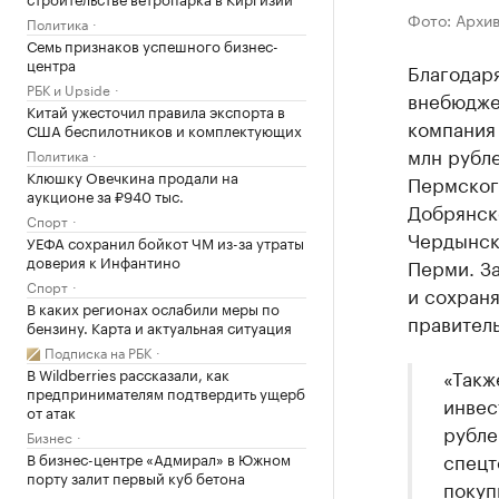
Фото: Архи
Политика
Семь признаков успешного бизнес-
центра
Благодар
РБК и Upside
внебюдже
Китай ужесточил правила экспорта в
компания
США беспилотников и комплектующих
млн рубле
Политика
Клюшку Овечкина продали на
Пермског
аукционе за ₽940 тыс.
Добрянск
Спорт
Чердынско
УЕФА сохранил бойкот ЧМ из-за утраты
доверия к Инфантино
Перми. За
Спорт
и сохраня
В каких регионах ослабили меры по
правитель
бензину. Карта и актуальная ситуация
Подписка на РБК
В Wildberries рассказали, как
«Такж
предпринимателям подтвердить ущерб
инвес
от атак
рубле
Бизнес
спецт
В бизнес-центре «Адмирал» в Южном
порту залит первый куб бетона
покуп