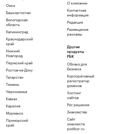
О компании
Омск
Контактная
Башкортостан
информация
Вологодская
Редакция
область
Размещение
Калининград
рекламы
Краснодарский
край
Другие
Нижний
продукты
Новгород
РБК
Пермский край
Облако для
бизнеса
Ростов-на-Дону
Корпоративный
Татарстан
регистратор
Тюмень
доменов
Черноземье
Хостинг
сайтов
Кавказ
Рег.решения
Карелия
Знакомства
Мурманск
Сайт
Приморский
знакомств
край
podbor.ru