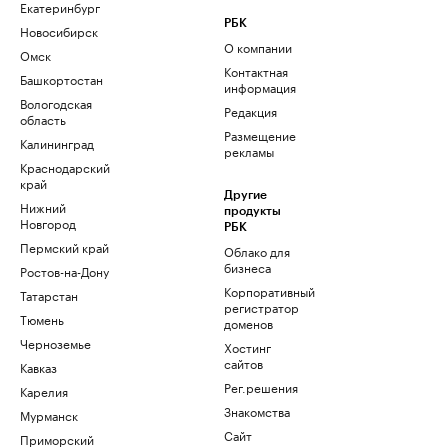
Екатеринбург
РБК
Новосибирск
О компании
Омск
Контактная
Башкортостан
информация
Вологодская
Редакция
область
Размещение
Калининград
рекламы
Краснодарский
край
Другие
Нижний
продукты
Новгород
РБК
Пермский край
Облако для
бизнеса
Ростов-на-Дону
Корпоративный
Татарстан
регистратор
Тюмень
доменов
Черноземье
Хостинг
сайтов
Кавказ
Рег.решения
Карелия
Знакомства
Мурманск
Сайт
Приморский