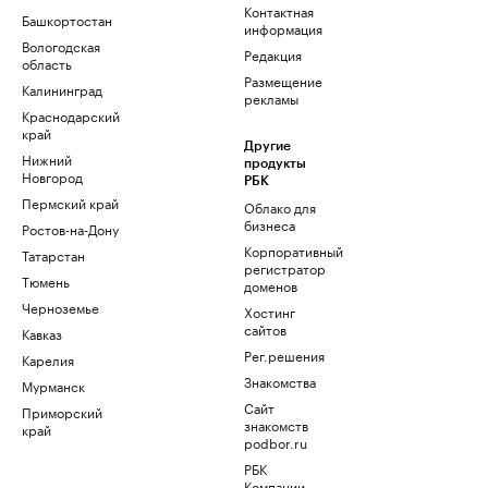
Контактная
Башкортостан
информация
Вологодская
Редакция
область
Размещение
Калининград
рекламы
Краснодарский
край
Другие
Нижний
продукты
Новгород
РБК
Пермский край
Облако для
бизнеса
Ростов-на-Дону
Корпоративный
Татарстан
регистратор
Тюмень
доменов
Черноземье
Хостинг
сайтов
Кавказ
Рег.решения
Карелия
Знакомства
Мурманск
Сайт
Приморский
знакомств
край
podbor.ru
РБК
Компании