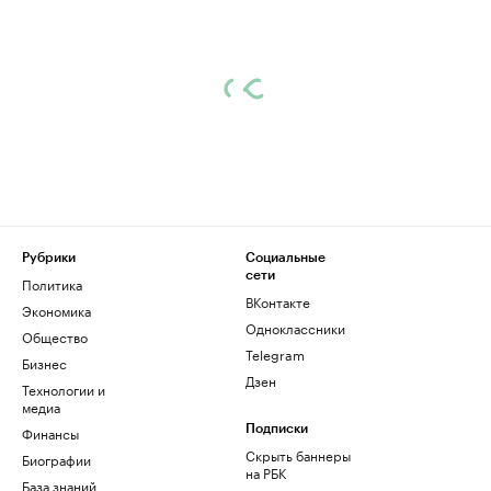
Рубрики
Социальные
сети
Политика
ВКонтакте
Экономика
Одноклассники
Общество
Telegram
Бизнес
Дзен
Технологии и
медиа
Финансы
Подписки
Скрыть баннеры
Биографии
на РБК
База знаний