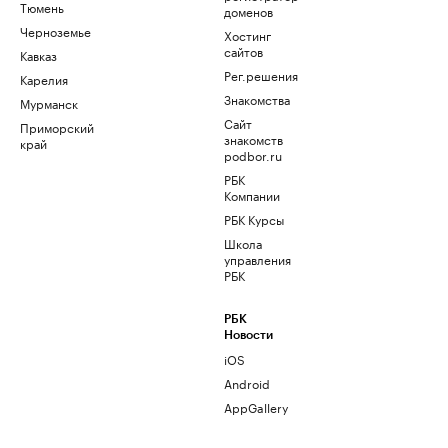
Тюмень
доменов
Черноземье
Хостинг
сайтов
Кавказ
Рег.решения
Карелия
Знакомства
Мурманск
Сайт
Приморский
знакомств
край
podbor.ru
РБК
Компании
РБК Курсы
Школа
управления
РБК
РБК
Новости
iOS
Android
AppGallery