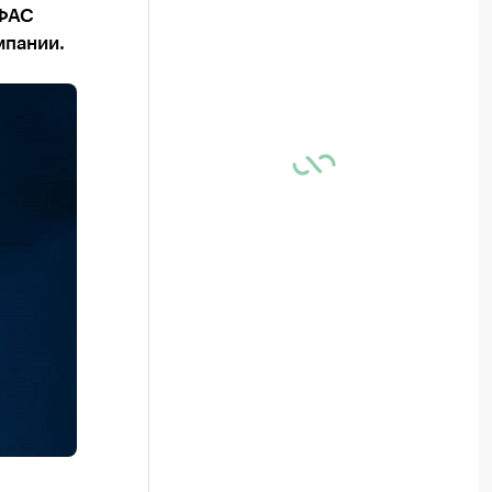
 ФАС
мпании.