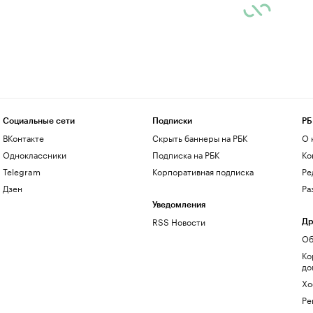
Социальные сети
Подписки
РБ
ВКонтакте
Скрыть баннеры на РБК
О 
Одноклассники
Подписка на РБК
Ко
Telegram
Корпоративная подписка
Ре
Дзен
Ра
Уведомления
RSS Новости
Др
Об
Ко
до
Хо
Ре