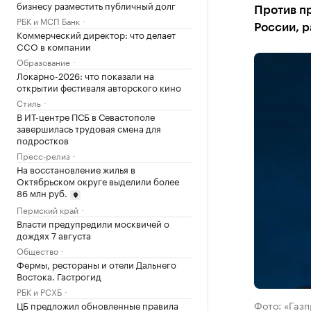
бизнесу разместить публичный долг
Против п
РБК и МСП Банк
России, 
Коммерческий директор: что делает
CCO в компании
Образование
Локарно-2026: что показали на
открытии фестиваля авторского кино
Стиль
В ИТ-центре ПСБ в Севастополе
завершилась трудовая смена для
подростков
Пресс-релиз
На восстановление жилья в
Октябрьском округе выделили более
86 млн руб.
Пермский край
Власти предупредили москвичей о
дождях 7 августа
Общество
Фермы, рестораны и отели Дальнего
Востока. Гастрогид
РБК и РСХБ
Фото: «Газ
ЦБ предложил обновленные правила