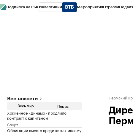
Подписка на РБК
Инвестиции
Мероприятия
Отрасли
Недви
РБК Курсы
РБК Life
Тренды
Визионеры
Национальные проекты
Горо
Спецпроекты СПб
Конференции СПб
Спецпроекты
Проверка конт
Пермский кр
Все новости
Пермь
Весь мир
Дире
Хоккейное «Динамо» продлило
контракт с капитаном
Перм
Спорт
Облигации вместо кредита: как малому