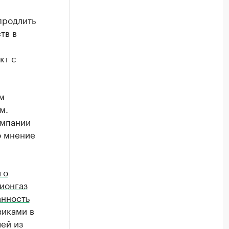
продлить
тв в
кт с
м
м.
омпании
о мнение
го
ионгаз
анность
виками в
лей из