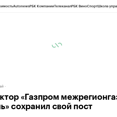
жимость
Autonews
РБК Компании
Телеканал
РБК Вино
Спорт
Школа упра
д
Стиль
Крипто
РБК Бизнес-среда
Дискуссионный клуб
Исследования
К
рагентов
Политика
Экономика
Бизнес
Технологии и медиа
Финансы
Рын
ай
ктор «Газпром межрегионга
ь» сохранил свой пост