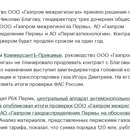
тво ООО «Газпром межрегионгаз» приняло решение 
Николаю Благову, гендиректору трех дочерних общес
ООО «Газпром межрегионгаз Пермь», АО «Газпром
ределение Пермь» и АО «Пермгазтехнологии». Контра
джером будет продлен сроком на один год.
ым
КоммерсантЪ-Прикамье
, руководство ООО «Газпро
газ» не планировало продлевать контракт с Благовы
го назначения выступил замгендиректора головной к
ации и транспортировке газа Игорь Дмитриев. На ег
лиять итоги проверки ФАС России.
щал РБК Пермь,
центральный аппарат антимонопольно
а опубликовал итоги проверки ООО «Газпром межрег
 АО «Газпром газораспределение Пермь» на обоснов
​Анализ материалов, представленных пермскими газо
ие тарифа, показал, что сумма порядка 120 млн. руб