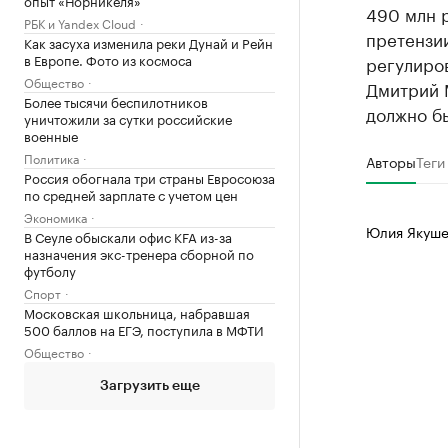
опыт «Норникеля»
490 млн 
РБК и Yandex Cloud
претензии
Как засуха изменила реки Дунай и Рейн
в Европе. Фото из космоса
регулиро
Общество
Дмитрий М
Более тысячи беспилотников
должно бы
уничтожили за сутки российские
военные
Политика
Авторы
Теги
Россия обогнала три страны Евросоюза
по средней зарплате с учетом цен
Экономика
Юлия Якуше
В Сеуле обыскали офис KFA из-за
назначения экс-тренера сборной по
футболу
Спорт
Московская школьница, набравшая
500 баллов на ЕГЭ, поступила в МФТИ
Общество
Загрузить еще