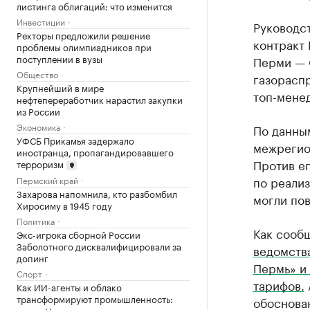
листинга облигаций: что изменится
Инвестиции
Руководс
Ректоры предложили решение
контракт 
проблемы олимпиадников при
поступлении в вузы
Перми — 
Общество
газорасп
Крупнейший в мире
топ-мене
нефтепереработчик нарастил закупки
из России
Экономика
По данн
УФСБ Прикамья задержало
межрегион
иностранца, пропагандировавшего
Против е
терроризм
по реализ
Пермский край
Захарова напомнила, кто разбомбил
могли пов
Хиросиму в 1945 году
Политика
Как сооб
Экс-игрока сборной России
Заболотного дисквалифицировали за
ведомств
допинг
Пермь» и
Спорт
тарифов.
Как ИИ-агенты и облако
трансформируют промышленность:
обоснован