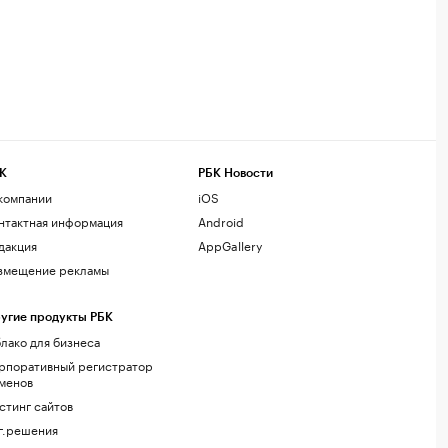
К
РБК Новости
компании
iOS
нтактная информация
Android
дакция
AppGallery
змещение рекламы
угие продукты РБК
лако для бизнеса
рпоративный регистратор
менов
стинг сайтов
г.решения