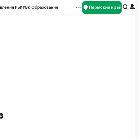
Пермский край
вления РБК
РБК Образование
редитные рейтинги
Франшизы
Газета
ок наличной валюты
з