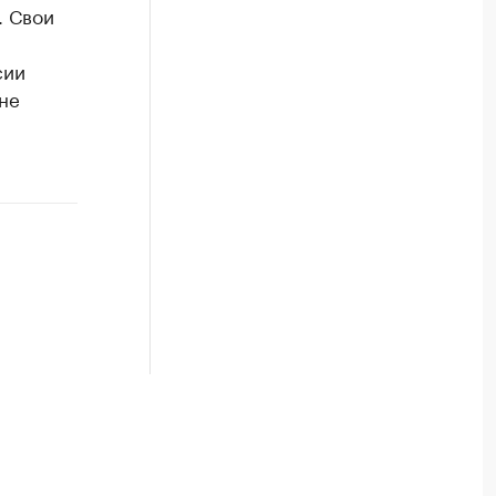
. Свои
сии
не