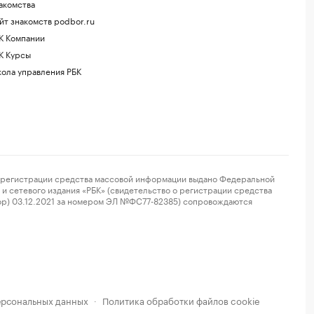
акомства
йт знакомств podbor.ru
К Компании
К Курсы
ола управления РБК
регистрации средства массовой информации выдано Федеральной
и сетевого издания «РБК» (свидетельство о регистрации средства
ор) 03.12.2021 за номером ЭЛ №ФС77-82385) сопровождаются
ерсональных данных
Политика обработки файлов cookie
·