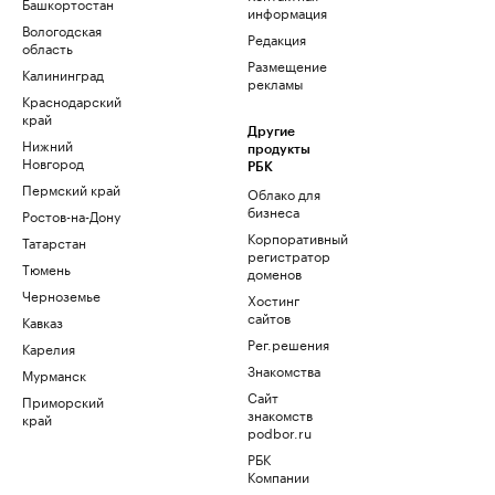
Башкортостан
информация
Вологодская
Редакция
область
Размещение
Калининград
рекламы
Краснодарский
край
Другие
Нижний
продукты
Новгород
РБК
Пермский край
Облако для
бизнеса
Ростов-на-Дону
Корпоративный
Татарстан
регистратор
Тюмень
доменов
Черноземье
Хостинг
сайтов
Кавказ
Рег.решения
Карелия
Знакомства
Мурманск
Сайт
Приморский
знакомств
край
podbor.ru
РБК
Компании