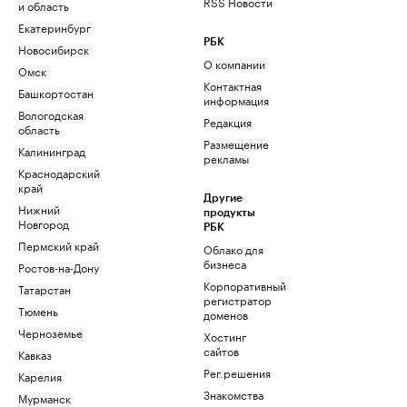
RSS Новости
и область
Екатеринбург
РБК
Новосибирск
О компании
Омск
Контактная
Башкортостан
информация
Вологодская
Редакция
область
Размещение
Калининград
рекламы
Краснодарский
край
Другие
Нижний
продукты
Новгород
РБК
Пермский край
Облако для
бизнеса
Ростов-на-Дону
Корпоративный
Татарстан
регистратор
Тюмень
доменов
Черноземье
Хостинг
сайтов
Кавказ
Рег.решения
Карелия
Знакомства
Мурманск