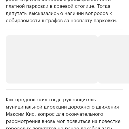
платной парковки в краевой столице.
Тогда
депутаты высказались о наличии вопросов к
собираемости штрафов за неоплату парковки.
Как предположил тогда руководитель
РБК Компании
РБК Компании
муниципальной дирекции дорожного движения
Крупнейшие производители и
Страховые к
Максим Кис, вопрос для окончательного
продавцы медийной продукции
присутствую
рассмотрения вновь мог появиться на повестке
Ознакомьтесь с информацией в каталоге
Посмотрите в ката
городских депутатов не ранее декабря 2017