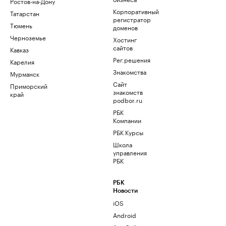
Ростов-на-Дону
Корпоративный
Татарстан
регистратор
Тюмень
доменов
Черноземье
Хостинг
сайтов
Кавказ
Рег.решения
Карелия
Знакомства
Мурманск
Сайт
Приморский
знакомств
край
podbor.ru
РБК
Компании
РБК Курсы
Школа
управления
РБК
РБК
Новости
iOS
Android