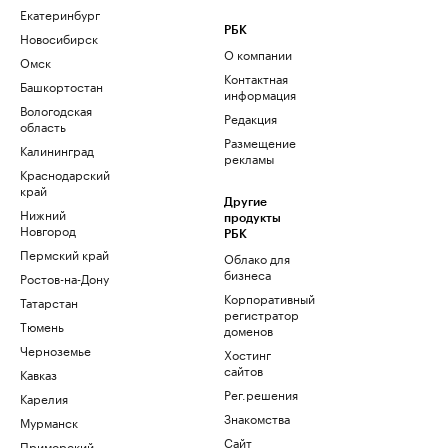
Екатеринбург
РБК
Новосибирск
О компании
Омск
Контактная
Башкортостан
информация
Вологодская
Редакция
область
Размещение
Калининград
рекламы
Краснодарский
край
Другие
Нижний
продукты
Новгород
РБК
Пермский край
Облако для
бизнеса
Ростов-на-Дону
Корпоративный
Татарстан
регистратор
Тюмень
доменов
Черноземье
Хостинг
сайтов
Кавказ
Рег.решения
Карелия
Знакомства
Мурманск
Сайт
Приморский