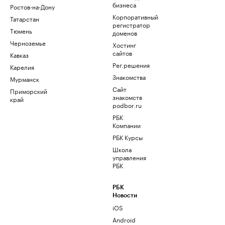
бизнеса
Ростов-на-Дону
Корпоративный
Татарстан
регистратор
Тюмень
доменов
Черноземье
Хостинг
сайтов
Кавказ
Рег.решения
Карелия
Знакомства
Мурманск
Сайт
Приморский
знакомств
край
podbor.ru
РБК
Компании
РБК Курсы
Школа
управления
РБК
РБК
Новости
iOS
Android