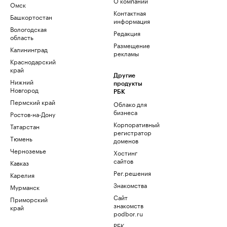
О компании
Омск
Контактная
Башкортостан
информация
Вологодская
Редакция
область
Размещение
Калининград
рекламы
Краснодарский
край
Другие
Нижний
продукты
Новгород
РБК
Пермский край
Облако для
бизнеса
Ростов-на-Дону
Корпоративный
Татарстан
регистратор
Тюмень
доменов
Черноземье
Хостинг
сайтов
Кавказ
Рег.решения
Карелия
Знакомства
Мурманск
Сайт
Приморский
знакомств
край
podbor.ru
РБК