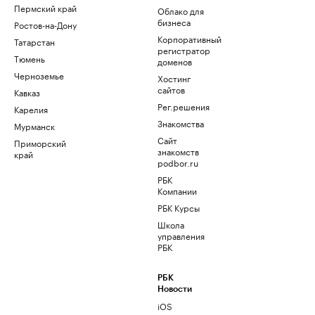
Пермский край
Облако для
бизнеса
Ростов-на-Дону
Корпоративный
Татарстан
регистратор
Тюмень
доменов
Черноземье
Хостинг
сайтов
Кавказ
Рег.решения
Карелия
Знакомства
Мурманск
Сайт
Приморский
знакомств
край
podbor.ru
РБК
Компании
РБК Курсы
Школа
управления
РБК
РБК
Новости
iOS