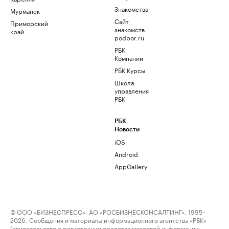
Знакомства
Мурманск
Сайт
Приморский
знакомств
край
podbor.ru
РБК
Компании
РБК Курсы
Школа
управления
РБК
РБК
Новости
iOS
Android
AppGallery
© ООО «БИЗНЕСПРЕСС», АО «РОСБИЗНЕСКОНСАЛТИНГ», 1995–
2026. Сообщения и материалы информационного агентства «РБК»
(свидетельство о регистрации средства массовой информации