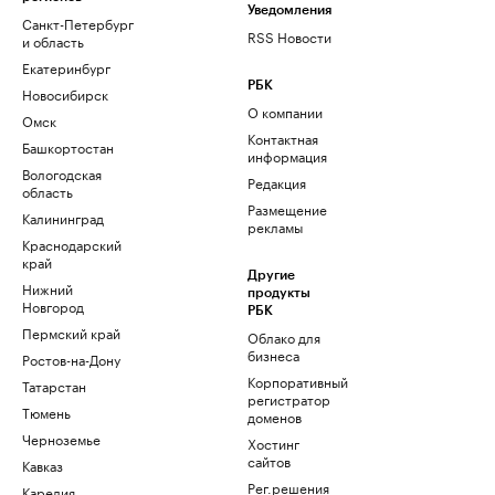
Уведомления
Санкт-Петербург
RSS Новости
и область
Екатеринбург
РБК
Новосибирск
О компании
Омск
Контактная
Башкортостан
информация
Вологодская
Редакция
область
Размещение
Калининград
рекламы
Краснодарский
край
Другие
Нижний
продукты
Новгород
РБК
Пермский край
Облако для
бизнеса
Ростов-на-Дону
Корпоративный
Татарстан
регистратор
Тюмень
доменов
Черноземье
Хостинг
сайтов
Кавказ
Рег.решения
Карелия