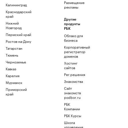
Размещение
Калининград
рекламы
Краснодарский
край
Другие
Нижний
продукты
Новгород
РБК
Пермский край
Облако для
бизнеса
Ростов-на-Дону
Корпоративный
Татарстан
регистратор
Тюмень
доменов
Черноземье
Хостинг
сайтов
Кавказ
Рег.решения
Карелия
Знакомства
Мурманск
Сайт
Приморский
знакомств
край
podbor.ru
РБК
Компании
РБК Курсы
Школа
управления