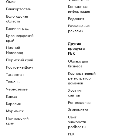
Омск
Контактная
Башкортостан
информация
Вологодская
Редакция
область
Размещение
Калининград
рекламы
Краснодарский
край
Другие
Нижний
продукты
Новгород
РБК
Пермский край
Облако для
бизнеса
Ростов-на-Дону
Корпоративный
Татарстан
регистратор
Тюмень
доменов
Черноземье
Хостинг
сайтов
Кавказ
Рег.решения
Карелия
Знакомства
Мурманск
Сайт
Приморский
знакомств
край
podbor.ru
РБК