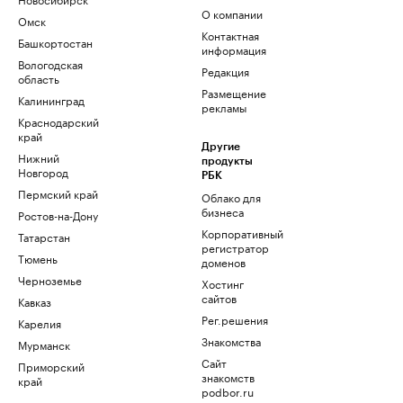
О компании
Омск
Контактная
Башкортостан
информация
Вологодская
Редакция
область
Размещение
Калининград
рекламы
Краснодарский
край
Другие
Нижний
продукты
Новгород
РБК
Пермский край
Облако для
бизнеса
Ростов-на-Дону
Корпоративный
Татарстан
регистратор
Тюмень
доменов
Черноземье
Хостинг
сайтов
Кавказ
Рег.решения
Карелия
Знакомства
Мурманск
Сайт
Приморский
знакомств
край
podbor.ru