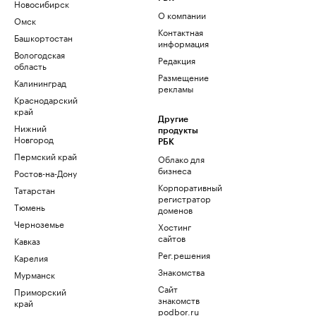
Новосибирск
О компании
Омск
Контактная
Башкортостан
информация
Вологодская
Редакция
область
Размещение
Калининград
рекламы
Краснодарский
край
Другие
Нижний
продукты
Новгород
РБК
Пермский край
Облако для
бизнеса
Ростов-на-Дону
Корпоративный
Татарстан
регистратор
Тюмень
доменов
Черноземье
Хостинг
сайтов
Кавказ
Рег.решения
Карелия
Знакомства
Мурманск
Сайт
Приморский
знакомств
край
podbor.ru