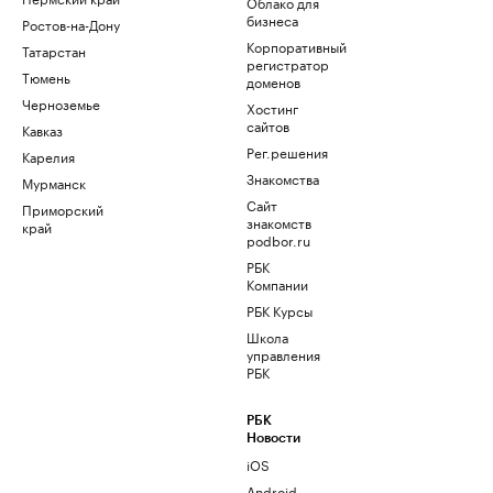
Облако для
бизнеса
Ростов-на-Дону
Корпоративный
Татарстан
регистратор
Тюмень
доменов
Черноземье
Хостинг
сайтов
Кавказ
Рег.решения
Карелия
Знакомства
Мурманск
Сайт
Приморский
знакомств
край
podbor.ru
РБК
Компании
РБК Курсы
Школа
управления
РБК
РБК
Новости
iOS
Android