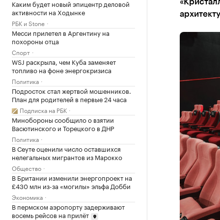
«Кристал
Каким будет новый эпицентр деловой
активности на Ходынке
архитект
РБК и Stone
Месси прилетел в Аргентину на
похороны отца
Спорт
WSJ раскрыла, чем Куба заменяет
топливо на фоне энергокризиса
Политика
Подросток стал жертвой мошенников.
План для родителей в первые 24 часа
Подписка на РБК
Минобороны сообщило о взятии
Васютинского и Торецкого в ДНР
Политика
В Сеуте оценили число оставшихся
нелегальных мигрантов из Марокко
Общество
В Британии изменили энергопроект на
£430 млн из-за «могилы» эльфа Добби
Экономика
В пермском аэропорту задерживают
восемь рейсов на прилёт