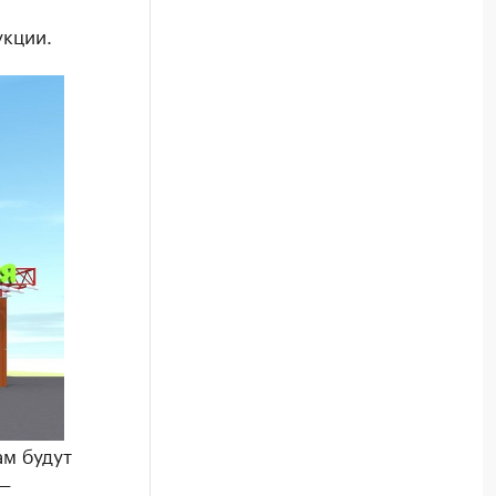
укции.
ам будут
 —