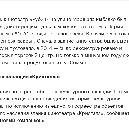
ии
, кинотеатр «Рубин» на улице Маршала Рыбалко был
шие производители и продавцы медийной п
м действующим однозальным кинотеатром в Перми,
ым в 60-70-е годы прошлого века. В связи с убыточн
 с информацией в каталоге
 он был закрыт. Сначала здание кинотеатра было выс
у и пустовало, в 2014 — было реконструировано и
ось в торговый центр. Но только в минувшем году я
ом стала продуктовая сеть «Семья».
ое наследие «Кристалла»
кция по охране объектов культурного наследия Перм
вила аукцион на проведение историко-культурной
зы по исключению из единого госреестра объектов
го наследия здания кинотеатра «Кристалл», сообщае
«Новый компаньон».