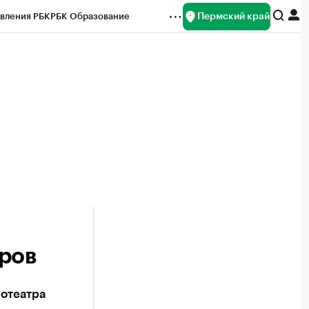
Пермский край
вления РБК
РБК Образование
редитные рейтинги
Франшизы
Газета
ок наличной валюты
ров
нотеатра