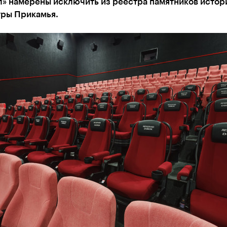
л» намерены исключить из реестра памятников истор
уры Прикамья.