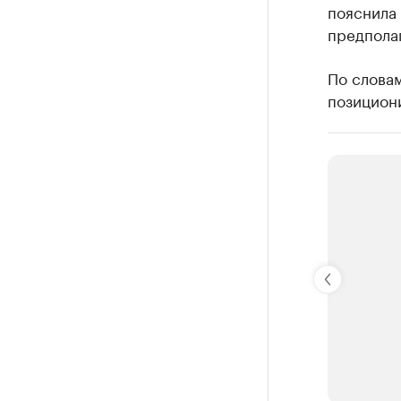
пояснила
предполаг
По слова
позициони