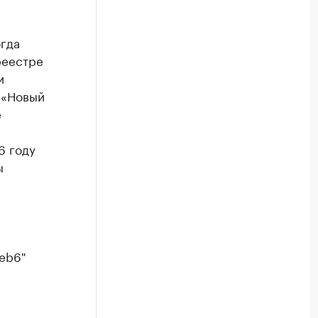
огда
реестре
и
 «Новый
е
6 году
ы
aeb6"