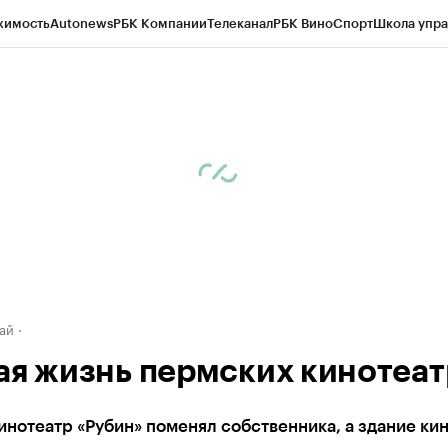
жимость
Autonews
РБК Компании
Телеканал
РБК Вино
Спорт
Школа упра
д
Стиль
Крипто
РБК Бизнес-среда
Дискуссионный клуб
Исследования
К
рагентов
Политика
Экономика
Бизнес
Технологии и медиа
Финансы
Рын
ай
ая жизнь пермских кинотеат
нотеатр «Рубин» поменял собственника, а здание ки