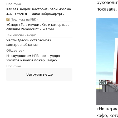
руководит
Политика
показала,
Как за 6 недель настроить свой мозг на
жизнь мечты — идеи нейрохирурга
Подписка на РБК
«Смерть Голливуда». Кто и как срывает
слияние Paramount и Warner
Технологии и медиа
Часть Одессы осталась без
электроснабжения
Общество
На саудовском НПЗ после удара
хуситов начался пожар. Видео
Политика
Загрузить еще
«На перво
кафе, кот