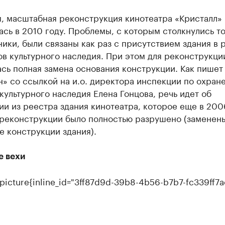
, масштабная реконструкция кинотеатра «Кристалл»
сь в 2010 году. Проблемы, с которым столкнулись т
ики, были связаны как раз с присутствием здания в 
в культурного наследия. При этом для реконструкци
сь полная замена основания конструкции. Как пишет
» со ссылкой на и.о. директора инспекции по охран
культурного наследия Елена Гонцова, речь идет об
и из реестра здания кинотеатра, которое еще в 200
 реконструкции было полностью разрушено (заменен
 конструкции здания).
 вехи
ne_picture{inline_id="3ff87d9d-39b8-4b56-b7b7-fc339ff7