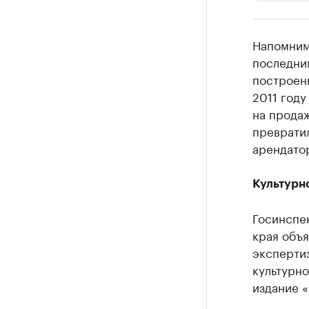
РБК Компан
Напомним
Крупней
последни
построенн
Ознакомьтесь
2011 году
на продаж
превратил
арендатор
Культурн
Госинспе
края объя
эксперти
культурно
издание 