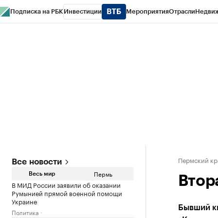
Подписка на РБК
Инвестиции
Мероприятия
Отрасли
Недви
РБК Курсы
РБК Life
Тренды
Визионеры
Национальные проекты
Горо
Спецпроекты СПб
Конференции СПб
Спецпроекты
Проверка конт
Пермский кр
Все новости
Пермь
Весь мир
Втор
В МИД России заявили об оказании
Румынией прямой военной помощи
Украине
Бывший ки
Политика