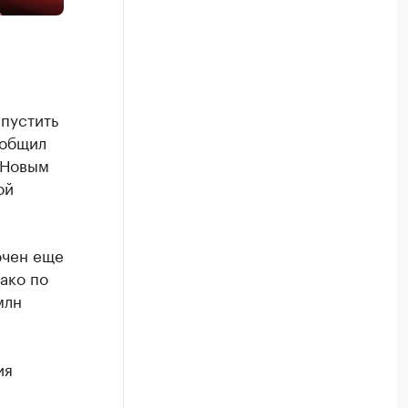
пустить
ообщил
 Новым
ой
ючен еще
ако по
млн
ия