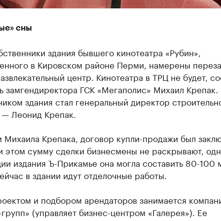
ые» сны
бственники здания бывшего кинотеатра «Рубин»,
енного в Кировском районе Перми, намерены переза
азвлекательный центр. Кинотеатра в ТРЦ не будет, с
ь замгендиректора ГСК «Мегаполис» Михаил Крепак.
ником здания стал генеральный директор строительн
 — Леонид Крепак.
м Михаила Крепака, договор купли-продажи был закл
и этом сумму сделки бизнесмены не раскрывают, одн
ии издания Ъ-Прикамье она могла составить 80-100 
ейчас в здании идут отделочные работы.
роектом и подбором арендаторов занимается компан
групп» (управляет бизнес-центром «Галерея»). Ее