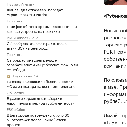
Пермский край
Финляндия отказалась передать
Украине ракеты Patriot
«Рубинов
Политика
11 мифов об ИИ в промышленности — и
Новые со
как все устроено на практике
располож
РБК и Yandex Cloud
СК возбудил дело о теракте после
торгово-р
атаки ВСУ на Белгород
РБК Перм
Политика
собствен
С прокрастинацией меньше
зарабатывают и чаще болеют. Можно ли
компании
ее победить
Подписка на РБК
По слова
На западе Словакии объявили режим
в мае. Пр
ЧС из-за пожара на военном полигоне
Общество
информац
В разные корзины: как сберечь
рублей. С
накопления в период турбулентности
РБК и Сбер
Дизайн-п
В Белгороде повреждены около 30
многоэтажек после ночной атаки
«Труменс-
дронов