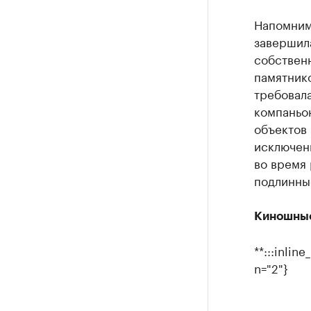
Напомним
завершила
собственн
памятнико
требовала
компаньон
объектов 
исключени
во время
подлинные
Киношные
**:::inli
n="2"}