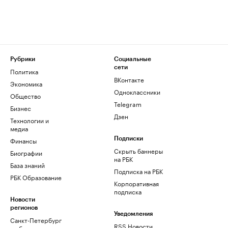
Рубрики
Социальные
сети
Политика
ВКонтакте
Экономика
Одноклассники
Общество
Telegram
Бизнес
Дзен
Технологии и
медиа
Финансы
Подписки
Скрыть баннеры
Биографии
на РБК
База знаний
Подписка на РБК
РБК Образование
Корпоративная
подписка
Новости
регионов
Уведомления
Санкт-Петербург
RSS Новости
и область