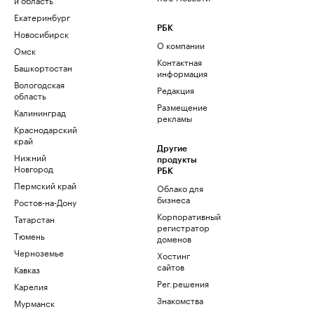
Екатеринбург
РБК
Новосибирск
О компании
Омск
Контактная
Башкортостан
информация
Вологодская
Редакция
область
Размещение
Калининград
рекламы
Краснодарский
край
Другие
Нижний
продукты
Новгород
РБК
Пермский край
Облако для
бизнеса
Ростов-на-Дону
Корпоративный
Татарстан
регистратор
Тюмень
доменов
Черноземье
Хостинг
сайтов
Кавказ
Рег.решения
Карелия
Знакомства
Мурманск